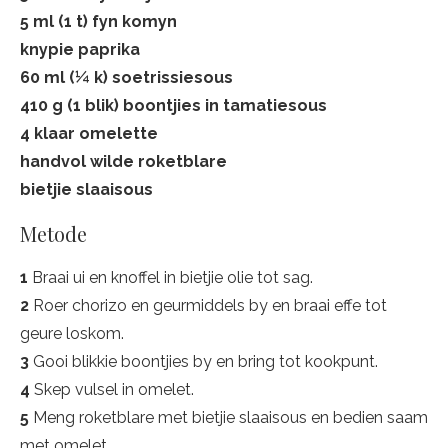
5 ml (1 t) fyn komyn
knypie paprika
60 ml (¼ k) soetrissiesous
410 g (1 blik) boontjies in tamatiesous
4 klaar omelette
handvol wilde roketblare
bietjie slaaisous
Metode
1
Braai ui en knoffel in bietjie olie tot sag.
2
Roer chorizo en geurmiddels by en braai effe tot
geure loskom.
3
Gooi blikkie boontjies by en bring tot kookpunt.
4
Skep vulsel in omelet.
5
Meng roketblare met bietjie slaaisous en bedien saam
met omelet.