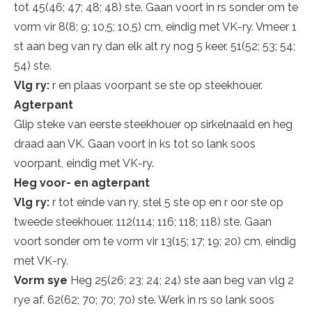
tot 45(46; 47; 48; 48) ste. Gaan voort in rs sonder om te
vorm vir 8(8; 9; 10,5; 10,5) cm, eindig met VK-ry. Vmeer 1
st aan beg van ry dan elk alt ry nog 5 keer. 51(52; 53; 54;
54) ste.
Vlg ry:
r en plaas voorpant se ste op steekhouer.
Agterpant
Glip steke van eerste steekhouer op sirkelnaald en heg
draad aan VK. Gaan voort in ks tot so lank soos
voorpant, eindig met VK-ry.
Heg voor- en agterpant
Vlg ry:
r tot einde van ry, stel 5 ste op en r oor ste op
tweede steekhouer. 112(114; 116; 118; 118) ste. Gaan
voort sonder om te vorm vir 13(15; 17; 19; 20) cm, eindig
met VK-ry.
Vorm sye
Heg 25(26; 23; 24; 24) ste aan beg van vlg 2
rye af. 62(62; 70; 70; 70) ste. Werk in rs so lank soos