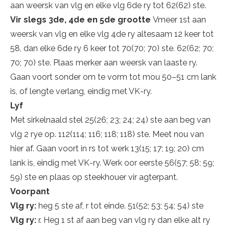
aan weersk van vlg en elke vlg 6de ry tot 62(62) ste.
Vir slegs 3de, 4de en 5de grootte
Vmeer 1st aan
weersk van vlg en elke vlg 4de ry altesaam 12 keer tot
58, dan elke 6de ry 6 keer tot 70(70; 70) ste. 62(62; 70;
70; 70) ste. Plaas merker aan weersk van laaste ry.
Gaan voort sonder om te vorm tot mou 50–51 cm lank
is, of lengte verlang, eindig met VK-ry.
Lyf
Met sirkelnaald stel 25(26; 23; 24; 24) ste aan beg van
vlg 2 rye op. 112(114; 116; 118; 118) ste. Meet nou van
hier af. Gaan voort in rs tot werk 13(15; 17; 19; 20) cm
lank is, eindig met VK-ry. Werk oor eerste 56(57; 58; 59;
59) ste en plaas op steekhouer vir agterpant.
Voorpant
Vlg ry:
heg 5 ste af, r tot einde. 51(52; 53; 54; 54) ste
Vlg ry:
r. Heg 1 st af aan beg van vlg ry dan elke alt ry