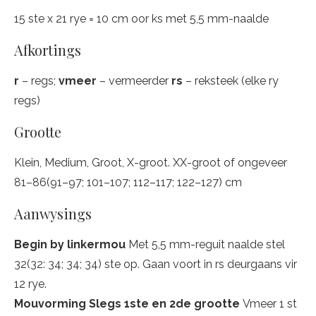
15 ste x 21 rye = 10 cm oor ks met 5,5 mm-naalde
Afkortings
r
– regs;
vmeer
– vermeerder
rs
– reksteek (elke ry
regs)
Grootte
Klein, Medium, Groot, X-groot. XX-groot of ongeveer
81–86(91–97; 101–107; 112–117; 122–127) cm
Aanwysings
Begin by linkermou
Met 5,5 mm-reguit naalde stel
32(32: 34; 34; 34) ste op. Gaan voort in rs deurgaans vir
12 rye.
Mouvorming Slegs 1ste en 2de grootte
Vmeer 1 st