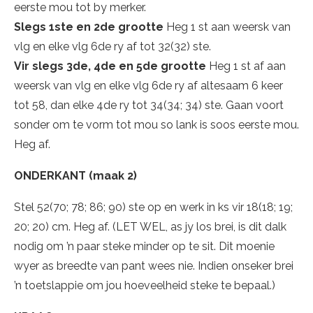
eerste mou tot by merker.
Slegs 1ste en 2de grootte
Heg 1 st aan weersk van
vlg en elke vlg 6de ry af tot 32(32) ste.
Vir slegs 3de, 4de en 5de grootte
Heg 1 st af aan
weersk van vlg en elke vlg 6de ry af altesaam 6 keer
tot 58, dan elke 4de ry tot 34(34; 34) ste. Gaan voort
sonder om te vorm tot mou so lank is soos eerste mou.
Heg af.
ONDERKANT (maak 2)
Stel 52(70; 78; 86; 90) ste op en werk in ks vir 18(18; 19;
20; 20) cm. Heg af. (LET WEL, as jy los brei, is dit dalk
nodig om ’n paar steke minder op te sit. Dit moenie
wyer as breedte van pant wees nie. Indien onseker brei
’n toetslappie om jou hoeveelheid steke te bepaal.)