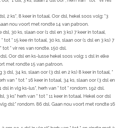
 oor, *1 dsl, 3 ks, slaan 2 dsl oor*, herh van * tot * vir res
l, 2 ks*, 8 keer in totaal. Oor dsl, hekel soos volg: *3
sl. Gaan nou voort met rondte 14 van patroon.
e dsl, 30 ks, slaan oor (1 dsl en 3 ks) 7 keer in totaal,
n * tot * 15 kee rin totaal, 30 ks, slaan oor (1 dsl en 3 ks) 7
 * tot * vir res van rondte. 150 dsl.
dsl. Oor dsl en ks-lusse hekel soos volg: 1 dsl in elke
voort met rondte 15 van patroon.
lg 3 dsl, 34 ks, slaan oor (3 dsl en 2 ks) 8 keer in totaal, *
herh van * tot * 16 keer in totaal, 34 ks, slaan oor (3 dsl en
, 1 dsl in vlg ks-lus*, herh van * tot * rondom. 192 dsl.
l, 3 ks* herh van * tot * 11 keer in totaal. Hekel oor dsl
l in vlg dsl:* rondom. 86 dsl. Gaan nou voort met rondte 16