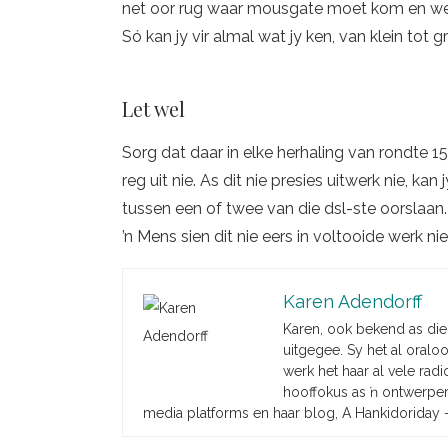
net oor rug waar mousgate moet kom en wer
Só kan jy vir almal wat jy ken, van klein tot g
Let wel
Sorg dat daar in elke herhaling van rondte 15 
reg uit nie. As dit nie presies uitwerk nie, ka
tussen een of twee van die dsl-ste oorslaa
’n Mens sien dit nie eers in voltooide werk ni
Karen Adendorff
Karen, ook bekend as die
uitgegee. Sy het al oralo
werk het haar al vele radi
hooffokus as ŉ ontwerper 
media platforms en haar blog, A Hankidoriday 