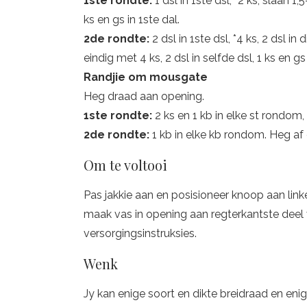
1ste rondte:
1 dsl in 1ste dsl, *2 ks, slaan 1
ks en gs in 1ste dal.
2de rondte:
2 dsl in 1ste dsl, *4 ks, 2 dsl in 
eindig met 4 ks, 2 dsl in selfde dsl, 1 ks en 
Randjie om mousgate
Heg draad aan opening.
1ste rondte:
2 ks en 1 kb in elke st rondom, 
2de rondte:
1 kb in elke kb rondom. Heg af
Om te voltooi
Pas jakkie aan en posisioneer knoop aan link
maak vas in opening aan regterkantste deel v
versorgingsinstruksies.
Wenk
Jy kan enige soort en dikte breidraad en eni