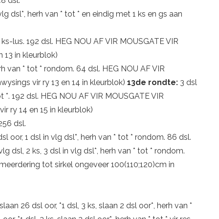
8 dsl.
n vlg dsl*, herh van * tot * en eindig met 1 ks en gs aan
 elke ks-lus. 192 dsl. HEG NOU AF VIR MOUSGATE VIR
13 in kleurblok)
 herh van * tot * rondom. 64 dsl. HEG NOU AF VIR
gs vir ry 13 en 14 in kleurblok)
13de rondte:
3 dsl
an * tot *. 192 dsl. HEG NOU AF VIR MOUSGATE VIR
y 14 en 15 in kleurblok)
 256 dsl.
 dsl oor, 1 dsl in vlg dsl*, herh van * tot * rondom. 86 dsl.
n vlg dsl, 2 ks, 3 dsl in vlg dsl*, herh van * tot * rondom.
rmeerdering tot sirkel ongeveer 100(110;120)cm in
 slaan 26 dsl oor, *1 dsl, 3 ks, slaan 2 dsl oor*, herh van *