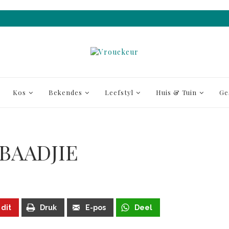
Kos
Bekendes
Leefstyl
Huis & Tuin
Ge
EBAADJIE
 dit
Druk
E-pos
Deel