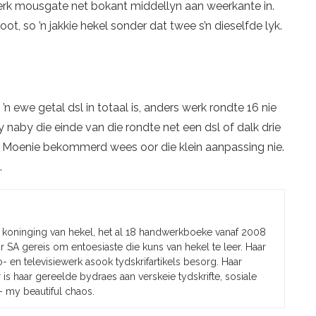
k mousgate net bokant middellyn aan weerkante in.
root, so ’n jakkie hekel sonder dat twee s’n dieselfde lyk.
’n ewe getal dsl in totaal is, anders werk rondte 16 nie
n jy naby die einde van die rondte net een dsl of dalk drie
n. Moenie bekommerd wees oor die klein aanpassing nie.
e.
 koninging van hekel, het al 18 handwerkboeke vanaf 2008
or SA gereis om entoesiaste die kuns van hekel te leer. Haar
o- en televisiewerk asook tydskrifartikels besorg. Haar
is haar gereelde bydraes aan verskeie tydskrifte, sosiale
– my beautiful chaos.