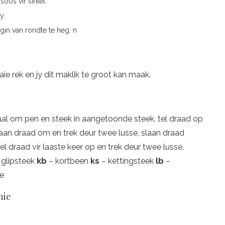
oos vir sirkel.
y.
gin van rondte te heg. n
e rek en jy dit maklik te groot kan maak.
al om pen en steek in aangetoonde steek, tel draad op
Slaan draad om en trek deur twee lusse, slaan draad
l draad vir laaste keer op en trek deur twee lusse.
 glipsteek
kb
– kortbeen
ks
– kettingsteek
lb
–
e
nie