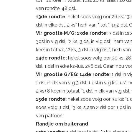
tot * 14 keer in totaal, 1dsl, 26 ks, slaan 26 dsl
van rondte. 48 dsl.
13de rondte:
hekel soos volg oor 26 ks: *3 ds
dsl in elke dsl, 2 ks* herh van * tot *. 192 d
Vir grootte M/G: 13de rondte:
3 dsl in 1st
3dsl in vlg dsl, *2 ks, 3 dsl in vlg dsl*, herh va
keer in totaal, *2 ks, 3 dsl in vlg dsl*, herh van
14de rondte:
hekel soos volg oor 30 ks: 28 
dsl, 1 dsl in elke ks-lus. 256 dsl. Gaan nou 
Vir grootte G/EG: 14de rondte:
1 dsl in v
1 dsl in elk van vlg 3 dsl, 1 dsl in vlg ks-lus*, 
2 ks) 8 keer in totaal, *1 dsl in elk van vlg dsl
15de rondte:
hekel soos volg oor 34 ks: *1 ds
soos volg: 1 dsl, *3 ks, slaan 2 dsl oor, 1 ds
van patroon.
Randjie om buiterand