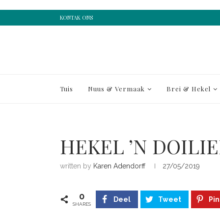
KONTAK ONS
Tuis
Nuus & Vermaak
Brei & Hekel
HEKEL ’N DOILI
written by
Karen Adendorff
27/05/2019
0
Deel
Tweet
Pin
SHARES