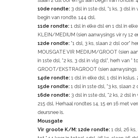
slaan 2 dsl oor en gs aan begin van rondte. 4
10de rondte:
3 dsl in 1ste dsl, *1 ks, 3 dsl i
begin van rondte. 144 dsl.
11de rondte:
1 dsl in elke dsl en 1 dsl in
KLEIN/MEDIUM (sien aanwysings vir ry 12 en 
12de rondte:
*1 dsl, 3 ks, slaan 2 dsl oor*
MOUSGATE VIR MEDIUM/GROOT (sien aanwysin
in 1ste dsl, *2 ks, 3 dsl in vlg dsl*, herh v
GROOT/EKSTRAGROOT (sien aanwysings vir r
14de rondte:
1 dsl in elke dsl, 1 dsl in kslus.
15de rondte:
1 dsl in 1ste dsl, *3 ks, slaan 2
16de rondte:
3 dsl in 1ste dsl, *2 ks, 2 dsl i
215 dsl. Herhaal rondtes 14, 15 en 16 met ve
deursnee is.
Mousgate
Vir groote K/M: 12de rondte:
1 dsl, 26 ks,