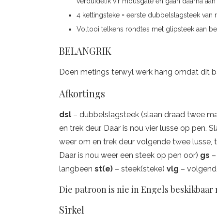
verduidelik vir mousgate en gaan daarna aan s
4 kettingsteke = eerste dubbelslagsteek van r
Voltooi telkens rondtes met glipsteek aan be
BELANGRIK
Doen metings terwyl werk hang omdat dit bai
Afkortings
dsl
– dubbelslagsteek (slaan draad twee ma
en trek deur. Daar is nou vier lusse op pen. 
weer om en trek deur volgende twee lusse, te
Daar is nou weer een steek op pen oor)
gs
–
langbeen
st(e)
– steek(steke)
vlg
– volgend
Die patroon is nie in Engels beskikbaar 
Sirkel