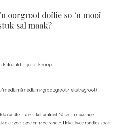
’n oorgroot doilie so ’n mooi
stuk sal maak?
hekelnaald 1 groot knoop
ein/medium(medium/groot;groot/ ekstragroot)
yfde rondte is die sirkel omtrent 20 cm in deursnee.
lik die 12de, 13de en 14de rondte. Hekel twee rondtes soos