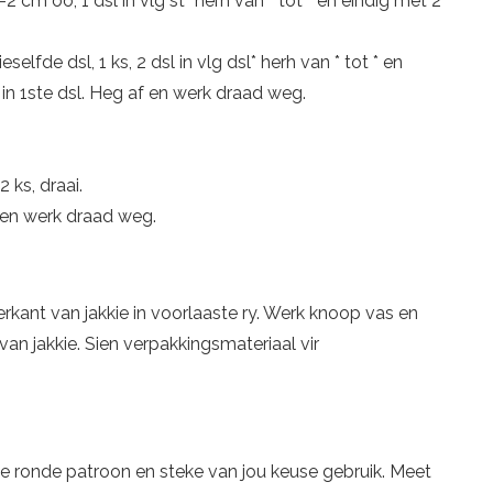
,5–2 cm oo, 1 dsl in vlg st* herh van * tot * en eindig met 2
dieselfde dsl, 1 ks, 2 dsl in vlg dsl* herh van * tot * en
gs in 1ste dsl. Heg af en werk draad weg.
2 ks, draai.
 en werk draad weg.
erkant van jakkie in voorlaaste ry. Werk knoop vas en
an jakkie. Sien verpakkingsmateriaal vir
ge ronde patroon en steke van jou keuse gebruik. Meet