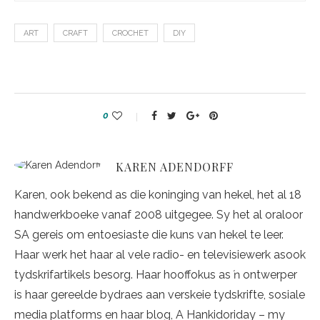
ART
CRAFT
CROCHET
DIY
0
KAREN ADENDORFF
Karen, ook bekend as die koninging van hekel, het al 18
handwerkboeke vanaf 2008 uitgegee. Sy het al oraloor
SA gereis om entoesiaste die kuns van hekel te leer.
Haar werk het haar al vele radio- en televisiewerk asook
tydskrifartikels besorg. Haar hooffokus as ŉ ontwerper
is haar gereelde bydraes aan verskeie tydskrifte, sosiale
media platforms en haar blog, A Hankidoriday – my