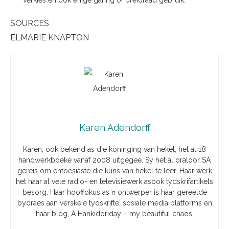
verkies en ook enige garing of breidraad gebruik.
SOURCES
ELMARIE KNAPTON
Karen Adendorff
Karen, ook bekend as die koninging van hekel, het al 18
handwerkboeke vanaf 2008 uitgegee. Sy het al oraloor SA
gereis om entoesiaste die kuns van hekel te leer. Haar werk
het haar al vele radio- en televisiewerk asook tydskrifartikels
besorg. Haar hooffokus as ŉ ontwerper is haar gereelde
bydraes aan verskeie tydskrifte, sosiale media platforms en
haar blog, A Hankidoriday – my beautiful chaos.