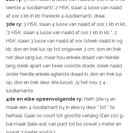
(eerste 4-lusdiamant), 2 HSK, slaan 4 lusse van naald
af oor, 1 kb in kb (tweede 4-lusdiamant), draai.
3de ry:
3 HSK, slaan 4 lusse van naald af oor, 1 kb in kb,
*2 HSK, slaan 4 lusse van naald af oor, 1 kb in kb *, 2
HSK, slaan 3 lusse van naald af oor, (steek naald in vg
kb, don en trek lus op tot ongeveer 3 cm, don en trek
net deur lang lus, maar hou enkele draad van hierdie
lang steek apart van twee voorste drade, steek naald
onder hierdie enkele agterste draad in, don en trek lus
op, don en trek deur drie lusse). Jy het nou 3 4-
lusdiamante.
4de en elke opeenvolgende ry:
Herh 3de ry en
maak een 4-lusdiamant by in elke ry deur * tot * te
herhaal. Gaan so voort tot grootte verlang (Een 100 g-
bal maak tjalie wat van punt tot bo sowat 1 meter en
sowat 2 meter wyd is.)