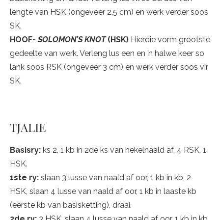
lengte van HSK (ongeveer 2,5 cm) en werk verder soos
SK.
HOOF-
SOLOMON’S KNOT
(HSK)
Hierdie vorm grootste
gedeelte van werk. Verleng lus een en ’n halwe keer so
lank soos RSK (ongeveer 3 cm) en werk verder soos vir
SK.
TJALIE
Basisry:
ks 2, 1 kb in 2de ks van hekelnaald af, 4 RSK, 1
HSK.
1ste ry:
slaan 3 lusse van naald af oor, 1 kb in kb, 2
HSK, slaan 4 lusse van naald af oor, 1 kb in laaste kb
(eerste kb van basisketting), draai.
2de ry:
3 HSK, slaan 4 lusse van naald af oor, 1 kb in kb