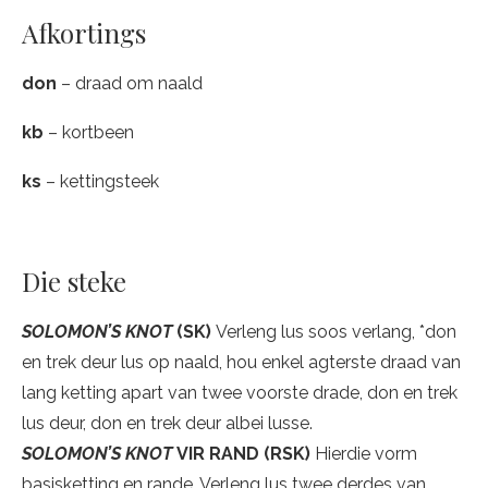
Afkortings
don
– draad om naald
kb
– kortbeen
ks
– kettingsteek
Die steke
SOLOMON’S KNOT
(SK)
Verleng lus soos verlang, *don
en trek deur lus op naald, hou enkel agterste draad van
lang ketting apart van twee voorste drade, don en trek
lus deur, don en trek deur albei lusse.
SOLOMON’S KNOT
VIR RAND (RSK)
Hierdie vorm
basisketting en rande. Verleng lus twee derdes van