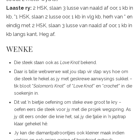
Laaste ry:
2 HSK, slaan 3 lusse van naald af oor, 1 kb in
kb, *1 HSK, slaan 2 lusse oor, 1 kb in vlg kb, herh van * en
eindig met 2 HSK, slaan 3 lusse van naald af oor, 1 kb in
kb langs kant. Heg af.
WENKE
Die steek staan ook as
Love Knot
bekend.
Daar is talle webwerwe wat jou stap vir stap wys hoe om
die steek te hekel as jy met geskrewe aanwysings sukkel –
tik bloot “
Solomon’s Knot
” of “
Love Knot
” en “
crochet
” in die
soekenjin in.
Dit vat ’n bietjie oefening om steke ewe groot te kry –
oefen eers die steek voor jy met die projek wegspring. As
jy dit eers onder die knie het, sal jy die tjalie in ’n japtrap
klaar gehekel hê.
Jy kan die diamantpatroontjies ook kleiner maak indien