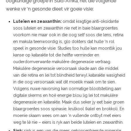
oogkundige groepe in Suid-Afrika, het die volgende
wenke vir ‘n gesonde dieet vir goeie visie:
Luteïen en zeaxanthin:
omdat kragtige anti-oksidante
soos luteïen en zeaxanthin nie net in baie blaargroentes
voorkom nie maar ook in die oog self soos die lens, retina
en makula teenwoordig is, glo dokters dat hulle ‘n rol
speel in gesonde visie. Studies too hulle kan moontlik jou
kanse op katarakte tot die helfte verminder en
ouderdomverwante makulêre degenerasie vertraag.
Makulêre degenerasie veroorsaak skade aan die middel
van die retina en lei tot blindheid terwyl katarakte wasigheid
in die oog veroorsaak wat dit moeilik maak om te sien.
Volgens nuwe navorsing kan oormatige blootstelling aan
digitale skerms en hoë energie blou lig lei tot makulêre
degenerasie en katarakte. Maak dus seker jy eet baie groen
blaargroentes soos spinasie, krulkool (kale) en brokkoli. En
moenie skaam wees om aan ‘n vullende ontbyt met eiers
weg te lê nie – eiers is ryk aan beide luteïen en zeaxanthin.
Sink:
sink is een van die mees gekonsentreerde minerale