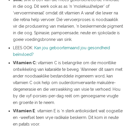
in die oog. Dit werk ook as as ‘n ‘molekuulhelper’ of
‘vervoermineraal’ omdat dit vitamien A vanaf die lewer na
die retina help vervoer. Dié vervoerproses is noodsaaklik
vir die produsering van melanien, ‘n beskermende pigment
in die oog. Spinasie, pampoensade, neute en sjokolade is
goeie voedingsbronne van sink.
LEES OOK:
Kan jou geboortemaand jou gesondheid
beïnvloed?
Vitamien C:
vitamien C is belangrike om die moontlike
ontwikkeling van katarakte te beveg. Wanneer dit saam met
ander noodsaaklike bestanddele ingeneem word, kan
vitamien C ook help om ouderdomverwante makulêre-
degenerasie en die verswakking van visie te verhoed. Hou
by die vyf-porsies-per-dag reël om genoegsame vrugte
en groente in te neem.
Vitamien E
: vitamien E is ‘n sterk antioksidant wat oogselle
en -weefsel teen vrye radikale beskerm. Dit kom in neute
en patats voor.