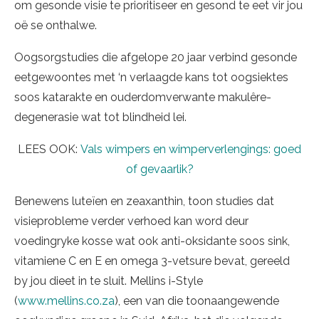
om gesonde visie te prioritiseer en gesond te eet vir jou
oë se onthalwe.
Oogsorgstudies die afgelope 20 jaar verbind gesonde
eetgewoontes met ‘n verlaagde kans tot oogsiektes
soos katarakte en ouderdomverwante makulêre-
degenerasie wat tot blindheid lei.
LEES OOK:
Vals wimpers en wimperverlengings: goed
of gevaarlik?
Benewens luteïen en zeaxanthin, toon studies dat
visieprobleme verder verhoed kan word deur
voedingryke kosse wat ook anti-oksidante soos sink,
vitamiene C en E en omega 3-vetsure bevat, gereeld
by jou dieet in te sluit. Mellins i-Style
(
www.mellins.co.za
), een van die toonaangewende