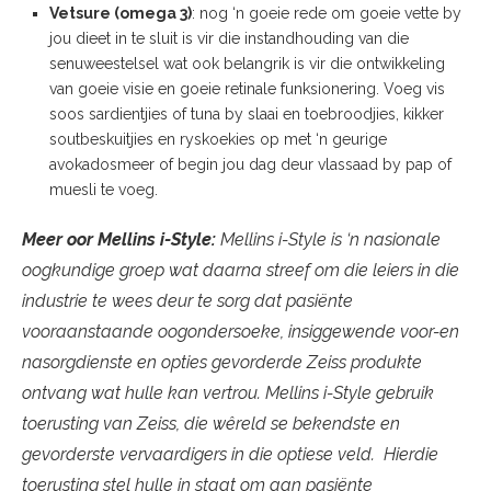
Vetsure (omega 3)
: nog ‘n goeie rede om goeie vette by
jou dieet in te sluit is vir die instandhouding van die
senuweestelsel wat ook belangrik is vir die ontwikkeling
van goeie visie en goeie retinale funksionering. Voeg vis
soos sardientjies of tuna by slaai en toebroodjies, kikker
soutbeskuitjies en ryskoekies op met ‘n geurige
avokadosmeer of begin jou dag deur vlassaad by pap of
muesli te voeg.
Meer oor Mellins i-Style:
Mellins i-Style is ‘n nasionale
oogkundige groep wat daarna streef om die leiers in die
industrie te wees deur te sorg dat pasiënte
vooraanstaande oogondersoeke, insiggewende voor-en
nasorgdienste en opties gevorderde Zeiss produkte
ontvang wat hulle kan vertrou. Mellins i-Style gebruik
toerusting van Zeiss, die wêreld se bekendste en
gevorderste vervaardigers in die optiese veld. Hierdie
toerusting stel hulle in staat om aan pasiënte