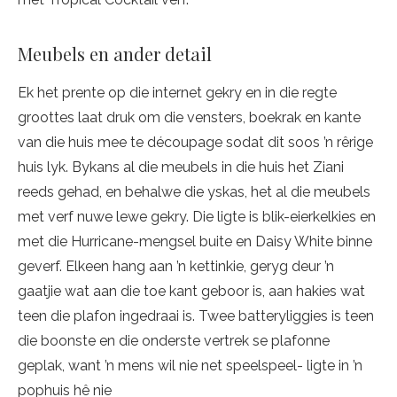
Meubels en ander detail
Ek het prente op die internet gekry en in die regte
groottes laat druk om die vensters, boekrak en kante
van die huis mee te découpage sodat dit soos ’n rêrige
huis lyk. Bykans al die meubels in die huis het Ziani
reeds gehad, en behalwe die yskas, het al die meubels
met verf nuwe lewe gekry. Die ligte is blik-eierkelkies en
met die Hurricane-mengsel buite en Daisy White binne
geverf. Elkeen hang aan ’n kettinkie, geryg deur ’n
gaatjie wat aan die toe kant geboor is, aan hakies wat
teen die plafon ingedraai is. Twee batteryliggies is teen
die boonste en die onderste vertrek se plafonne
geplak, want ’n mens wil nie net speelspeel- ligte in ’n
pophuis hê nie