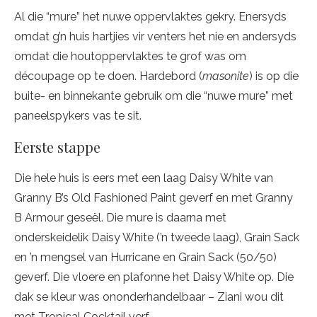
Al die “mure” het nuwe oppervlaktes gekry. Enersyds
omdat g’n huis hartjies vir venters het nie en andersyds
omdat die houtoppervlaktes te grof was om
découpage op te doen. Hardebord (
masonite
) is op die
buite- en binnekante gebruik om die “nuwe mure” met
paneelspykers vas te sit.
Eerste stappe
Die hele huis is eers met een laag Daisy White van
Granny B’s Old Fashioned Paint geverf en met Granny
B Armour geseël. Die mure is daarna met
onderskeidelik Daisy White (’n tweede laag), Grain Sack
en ’n mengsel van Hurricane en Grain Sack (50/50)
geverf. Die vloere en plafonne het Daisy White op. Die
dak se kleur was ononderhandelbaar – Ziani wou dit
met Tropical Cocktail verf.