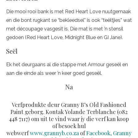
Die mooi rooi bank is met Red Heart Love nuutgemaak
en die bont rugkant se “bekleedsel” is ook “teëltjies” wat
met découpage vasgesit is. Die mat is met ’n stensil
gedoen (Red Heart Love, Midnight Blue en GI Jane).
Seël
Ek het deurgaans al die stappe met Armour geseël en
aan die einde als weer ’n keer goed geseël.
Na
Verfprodukte deur Granny B’s Old Fashioned
Paint geborg. Kontak Yolande Terblanche (082
448 7117) om uit te vind waar jy die verf kan koop
of besoek hul
webwerf
www.grannyb.co.za
of
Facebook, Granny