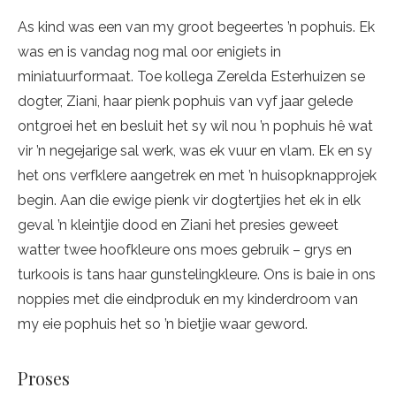
As kind was een van my groot begeertes ’n pophuis. Ek
was en is vandag nog mal oor enigiets in
miniatuurformaat. Toe kollega Zerelda Esterhuizen se
dogter, Ziani, haar pienk pophuis van vyf jaar gelede
ontgroei het en besluit het sy wil nou ’n pophuis hê wat
vir ’n negejarige sal werk, was ek vuur en vlam. Ek en sy
het ons verfklere aangetrek en met ’n huisopknapprojek
begin. Aan die ewige pienk vir dogtertjies het ek in elk
geval ’n kleintjie dood en Ziani het presies geweet
watter twee hoofkleure ons moes gebruik – grys en
turkoois is tans haar gunstelingkleure. Ons is baie in ons
noppies met die eindproduk en my kinderdroom van
my eie pophuis het so ’n bietjie waar geword.
Proses