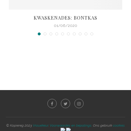
KWASKENADES: BONTKAS
01/06/2020
© Kopiereg 2023
Vrouekeur
.
Voorwaardes en bepalings.
Ons gebruik
cookies