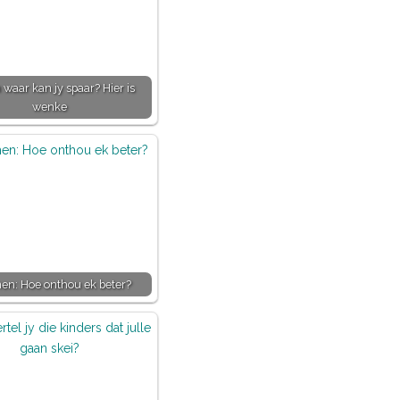
 waar kan jy spaar? Hier is
wenke
en: Hoe onthou ek beter?