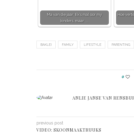
Ma van die jaar: Ek’s mal oor my
Hoe vertel
kinders, maar ...
BAKLEI
FAMILY
LIFESTYLE
PARENTING
0
ANLIE JANSE VAN RENSBU
previous post
VIDEO: SKOONMAAKTRUUKS