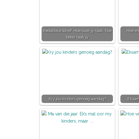
Redakteursbrief: Hoe ouer jy raak, hoe
Hoe en
beter raak jy
Kry jou kinders genoeg aandag?
Eksam