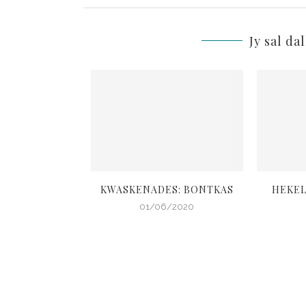
Jy sal da
 TUISBLYGIDS 4
KWASKENADES: BONTKAS
HEKEL
4/2020
01/06/2020