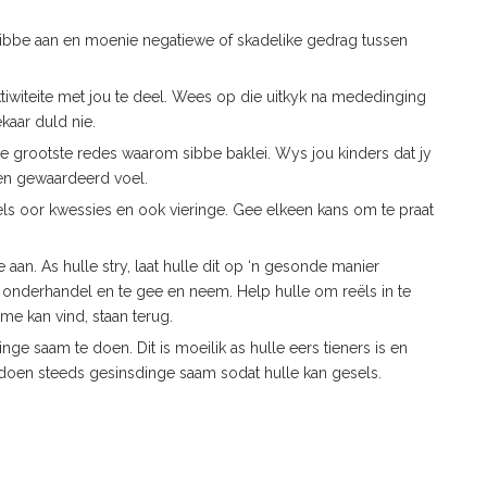
sibbe aan en moenie negatiewe of skadelike gedrag tussen
tiwiteite met jou te deel. Wees op die uitkyk na mededinging
aar duld nie.
die grootste redes waarom sibbe baklei. Wys jou kinders dat jy
 en gewaardeerd voel.
ls oor kwessies en ook vieringe. Gee elkeen kans om te praat
n. As hulle stry, laat hulle dit op ‘n gesonde manier
e onderhandel en te gee en neem. Help hulle om reëls in te
eme kan vind, staan terug.
ge saam te doen. Dit is moeilik as hulle eers tieners is en
 doen steeds gesinsdinge saam sodat hulle kan gesels.