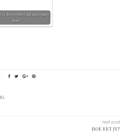
 jy die kinders dat julle gaan
skei?
RG
next post
HOE EET JY?