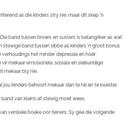
riterend as die kinders stry nie, maar dit skep ‘n
ie band tussen broers en susters is belangriker as wat
‘n stewige band tussen sibbe as kinders ‘n groot bonus
iewe verhoudings het minder depressie en hoër
vir mekaar emosionele, sosiale en sielkundige
it mekaar bly nie.
 jou kinders behoort mekaar dan te hê en te koester.
e band van kleins af stewig moet wees.
an verskeie boeke oor tieners. Sy gee die volgende