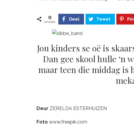
0
Deel
Tweet
Pin
SHARES
Jou kinders se oë is skaar
Dan gee skool hulle ‘n 
maar teen die middag is 
meka
Deur
ZERELDA ESTERHUIZEN
Foto
www.freepik.com