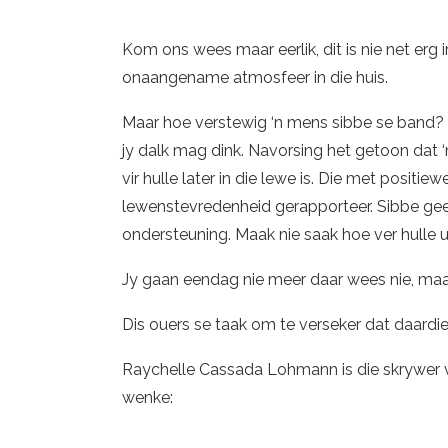
Kom ons wees maar eerlik, dit is nie net erg ir
onaangename atmosfeer in die huis.
Maar hoe verstewig ‘n mens sibbe se band? D
jy dalk mag dink. Navorsing het getoon dat 
vir hulle later in die lewe is. Die met posit
lewenstevredenheid gerapporteer. Sibbe gee 
ondersteuning. Maak nie saak hoe ver hulle u
Jy gaan eendag nie meer daar wees nie, maar
Dis ouers se taak om te verseker dat daardi
Raychelle Cassada Lohmann is die skrywer v
wenke: