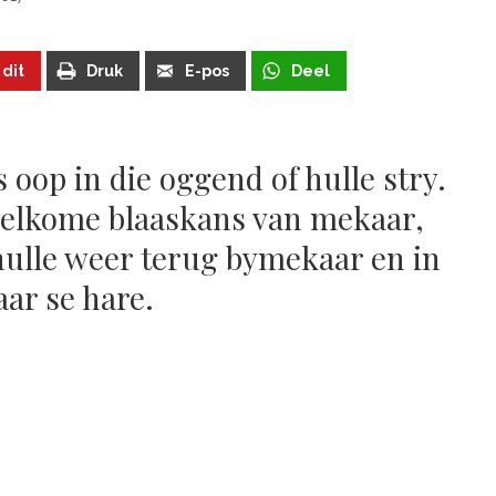
 dit
Druk
E-pos
Deel
s oop in die oggend of hulle stry.
welkome blaaskans van mekaar,
hulle weer terug bymekaar en in
ar se hare.