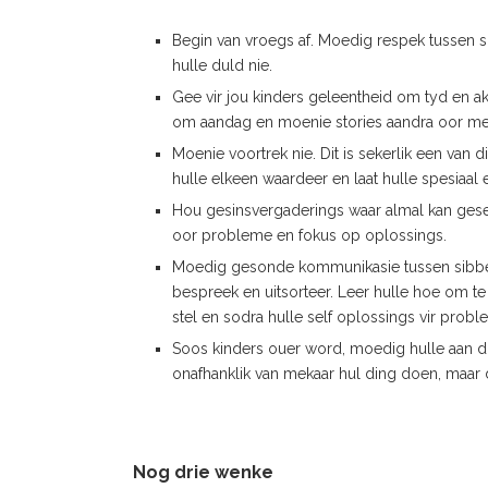
Begin van vroegs af. Moedig respek tussen 
hulle duld nie.
Gee vir jou kinders geleentheid om tyd en ak
om aandag en moenie stories aandra oor mek
Moenie voortrek nie. Dit is sekerlik een van 
hulle elkeen waardeer en laat hulle spesiaal
Hou gesinsvergaderings waar almal kan gese
oor probleme en fokus op oplossings.
Moedig gesonde kommunikasie tussen sibbe aa
bespreek en uitsorteer. Leer hulle hoe om t
stel en sodra hulle self oplossings vir probl
Soos kinders ouer word, moedig hulle aan din
onafhanklik van mekaar hul ding doen, maar
Nog drie wenke