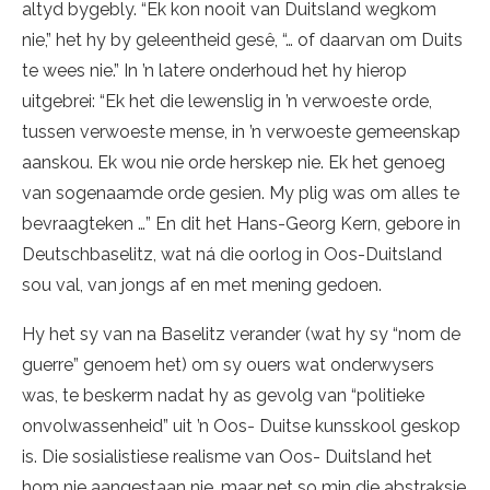
altyd bygebly. “Ek kon nooit van Duitsland wegkom
nie,” het hy by geleentheid gesê, “… of daarvan om Duits
te wees nie.” In ’n latere onderhoud het hy hierop
uitgebrei: “Ek het die lewenslig in ’n verwoeste orde,
tussen verwoeste mense, in ’n verwoeste gemeenskap
aanskou. Ek wou nie orde herskep nie. Ek het genoeg
van sogenaamde orde gesien. My plig was om alles te
bevraagteken …” En dit het Hans-Georg Kern, gebore in
Deutschbaselitz, wat ná die oorlog in Oos-Duitsland
sou val, van jongs af en met mening gedoen.
Hy het sy van na Baselitz verander (wat hy sy “nom de
guerre” genoem het) om sy ouers wat onderwysers
was, te beskerm nadat hy as gevolg van “politieke
onvolwassenheid” uit ’n Oos- Duitse kunsskool geskop
is. Die sosialistiese realisme van Oos- Duitsland het
hom nie aangestaan nie, maar net so min die abstraksie