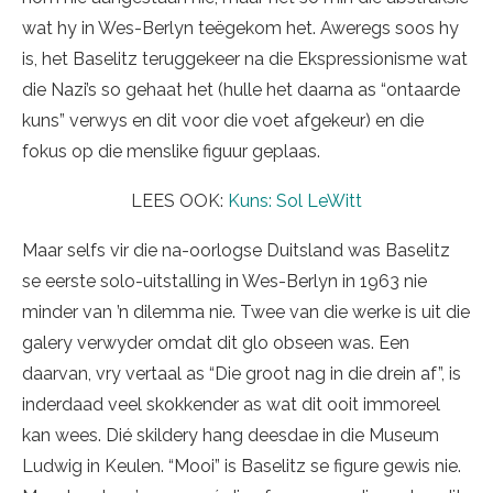
wat hy in Wes-Berlyn teëgekom het. Aweregs soos hy
is, het Baselitz teruggekeer na die Ekspressionisme wat
die Nazi’s so gehaat het (hulle het daarna as “ontaarde
kuns” verwys en dit voor die voet afgekeur) en die
fokus op die menslike figuur geplaas.
LEES OOK:
Kuns: Sol LeWitt
Maar selfs vir die na-oorlogse Duitsland was Baselitz
se eerste solo-uitstalling in Wes-Berlyn in 1963 nie
minder van ’n dilemma nie. Twee van die werke is uit die
galery verwyder omdat dit glo obseen was. Een
daarvan, vry vertaal as “Die groot nag in die drein af”, is
inderdaad veel skokkender as wat dit ooit immoreel
kan wees. Dié skildery hang deesdae in die Museum
Ludwig in Keulen. “Mooi” is Baselitz se figure gewis nie.