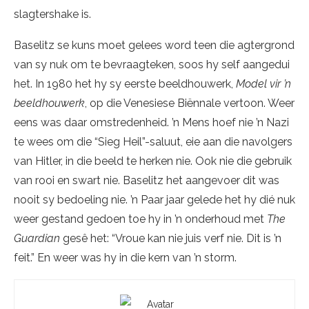
slagtershake is.
Baselitz se kuns moet gelees word teen die agtergrond
van sy nuk om te bevraagteken, soos hy self aangedui
het. In 1980 het hy sy eerste beeldhouwerk,
Model vir ’n
beeldhouwerk
, op die Venesiese Biënnale vertoon. Weer
eens was daar omstredenheid. ’n Mens hoef nie ’n Nazi
te wees om die “Sieg Heil”-saluut, eie aan die navolgers
van Hitler, in die beeld te herken nie. Ook nie die gebruik
van rooi en swart nie. Baselitz het aangevoer dit was
nooit sy bedoeling nie. ’n Paar jaar gelede het hy dié nuk
weer gestand gedoen toe hy in ’n onderhoud met
The
Guardian
gesê het: “Vroue kan nie juis verf nie. Dit is ’n
feit.” En weer was hy in die kern van ’n storm.