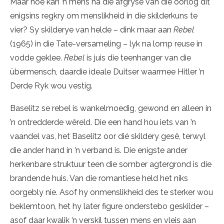
Maar hoe kan ’n mens ná die afgryse van die oorlog dit
enigsins regkry om menslikheid in die skilderkuns te
vier? Sy skilderye van helde – dink maar aan
Rebel
(1965) in die Tate-versameling – lyk na lomp reuse in
vodde geklee.
Rebel
is juis die teenhanger van die
übermensch, daardie ideale Duitser waarmee Hitler ’n
Derde Ryk wou vestig.
Baselitz se rebel is wankelmoedig, gewond en alleen in
’n ontredderde wêreld. Die een hand hou iets van ’n
vaandel vas, het Baselitz oor dié skildery gesê, terwyl
die ander hand in ’n verband is. Die enigste ander
herkenbare struktuur teen die somber agtergrond is die
brandende huis. Van die romantiese held het niks
oorgebly nie. Asof hy onmenslikheid des te sterker wou
beklemtoon, het hy later figure onderstebo geskilder –
asof daar kwalik ’n verskil tussen mens en vleis aan