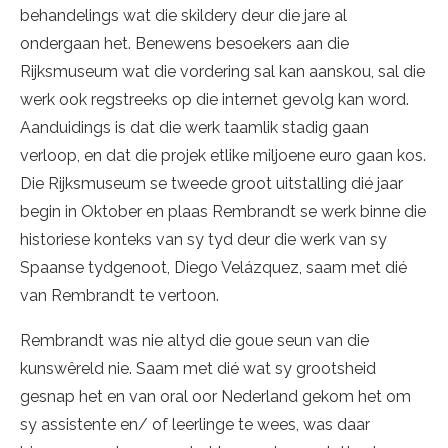
behandelings wat die skildery deur die jare al
ondergaan het. Benewens besoekers aan die
Rijksmuseum wat die vordering sal kan aanskou, sal die
werk ook regstreeks op die internet gevolg kan word.
Aanduidings is dat die werk taamlik stadig gaan
verloop, en dat die projek etlike miljoene euro gaan kos.
Die Rijksmuseum se tweede groot uitstalling dié jaar
begin in Oktober en plaas Rembrandt se werk binne die
historiese konteks van sy tyd deur die werk van sy
Spaanse tydgenoot, Diego Velázquez, saam met dié
van Rembrandt te vertoon.
Rembrandt was nie altyd die goue seun van die
kunswêreld nie. Saam met dié wat sy grootsheid
gesnap het en van oral oor Nederland gekom het om
sy assistente en/ of leerlinge te wees, was daar