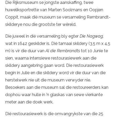
Die Rijksmuseum se jongste aanskaffing, twee
huweliksportrette van Marten Soolmans en Oopjen
Coppit, maak dié museum se versameling Rembrandt-
skilderye nou die grootste ter wêreld.
Die juweel in dié versameling bly egter
Die Nagwag,
wat in 1642 geskilder is. Dié tamaai skildery (3,5 m x 4,5
m) is vir die duur van
Al die Rembrandts
tot 10 Junie te
sien, waarna intensiewe restourasiewerk aan die
skildery aangebring gaan word. Die restourasiewerk
begin in Julie en die skildery word vir die duur van die
herstelwerk nie uit die museum verwyder nie.
Besoekers aan die museum sal die restoureerders kan
dophou waar hulle in ’n glaskas van sewe vierkante
meter aan die doek werk.
Dié restourasiewerk is die omvangrykste van die 25