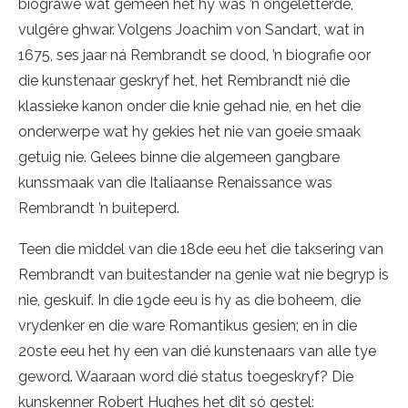
biograwe wat gemeen het hy was ’n ongeletterde,
vulgêre ghwar. Volgens Joachim von Sandart, wat in
1675, ses jaar ná Rembrandt se dood, ’n biografie oor
die kunstenaar geskryf het, het Rembrandt nié die
klassieke kanon onder die knie gehad nie, en het die
onderwerpe wat hy gekies het nie van goeie smaak
getuig nie. Gelees binne die algemeen gangbare
kunssmaak van die Italiaanse Renaissance was
Rembrandt ’n buiteperd.
Teen die middel van die 18de eeu het die taksering van
Rembrandt van buitestander na genie wat nie begryp is
nie, geskuif. In die 19de eeu is hy as die boheem, die
vrydenker en die ware Romantikus gesien; en in die
20ste eeu het hy een van dié kunstenaars van alle tye
geword. Waaraan word dié status toegeskryf? Die
kunskenner Robert Hughes het dit só gestel: