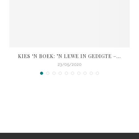
KIES ‘N BOEK: ’N LEWE IN GEDIGTE –...
V
23/05/2020