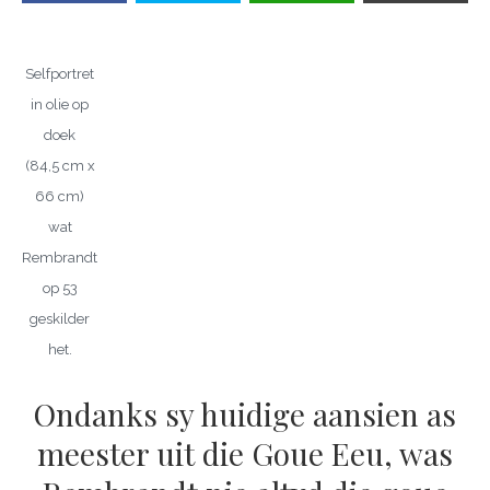
Selfportret
in olie op
doek
(84,5 cm x
66 cm)
wat
Rembrandt
op 53
geskilder
het.
Ondanks sy huidige aansien as
meester uit die Goue Eeu, was