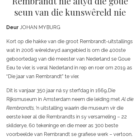
Rembrandt nie altyd die goue
seun van die kunswêreld nie
Deur
JOHAN MYBURG
Kort op die hakke van die groot Rembrandt-uitstallings
wat in 2006 wêreldwyd aangebied is om die 400ste
geboortedag van dié meester van Nederland se Goue
Eeu te vier, is veral Nederland in rep en roer om 2019 as
“Die jaar van Rembrandt” te vier.
Dit is vanjaar 350 jaar ná sy sterfdag in 1669.Die
Rijksmuseum in Amsterdam neem die leiding met
Al die
Rembrandts,
’n uitstalling waarin die museum vir die
eerste keer al die Rembrandts in sy versameling – 22
skilderye, 60 tekeninge en die meer as 300 beste
voorbeelde van Rembrandt se grafiese werk – vertoon.