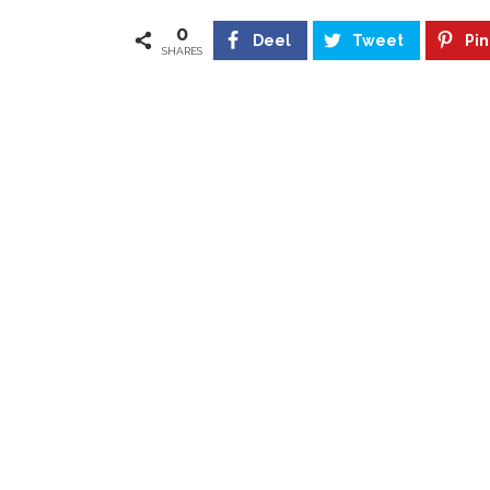
0
Deel
Tweet
Pin
SHARES