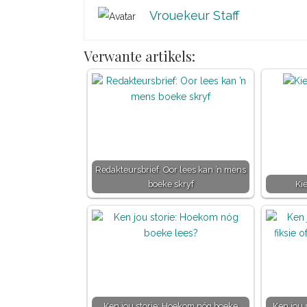
Vrouekeur Staff
Verwante artikels:
Redakteursbrief: Oor lees kan ’n mens
boeke skryf
Kie
Ken jou storie: Hoekom nóg boeke
Ken jou s