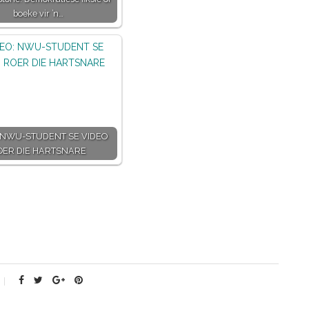
boeke vir ’n…
 NWU-STUDENT SE VIDEO
OER DIE HARTSNARE