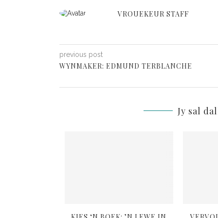
VROUEKEUR STAFF
previous post
WYNMAKER: EDMUND TERBLANCHE
Jy sal da
L: ANDER SE
KIES ‘N BOEK: ’N LEWE IN
VERVO