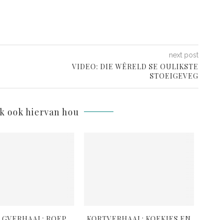
next post
VIDEO: DIE WÊRELD SE OULIKSTE
STOEIGEVEG
lk ook hiervan hou
LGVERHAAL: ROEP
KORTVERHAAL: KOEKIES EN
K