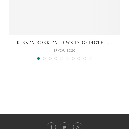
KIES ‘N BOEK: ’N LEWE IN GEDIGTE –...
V
23/05/2020