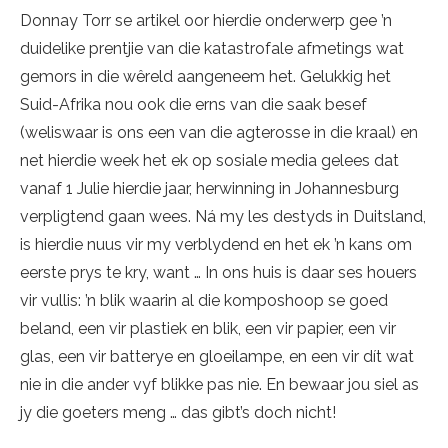
Donnay Torr se artikel oor hierdie onderwerp gee ’n
duidelike prentjie van die katastrofale afmetings wat
gemors in die wêreld aangeneem het. Gelukkig het
Suid-Afrika nou ook die erns van die saak besef
(weliswaar is ons een van die agterosse in die kraal) en
net hierdie week het ek op sosiale media gelees dat
vanaf 1 Julie hierdie jaar, herwinning in Johannesburg
verpligtend gaan wees. Ná my les destyds in Duitsland,
is hierdie nuus vir my verblydend en het ek ’n kans om
eerste prys te kry, want … In ons huis is daar ses houers
vir vullis: ’n blik waarin al die komposhoop se goed
beland, een vir plastiek en blik, een vir papier, een vir
glas, een vir batterye en gloeilampe, en een vir dít wat
nie in die ander vyf blikke pas nie. En bewaar jou siel as
jy die goeters meng … das gibt’s doch nicht!