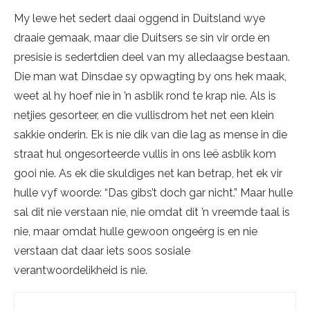
My lewe het sedert daai oggend in Duitsland wye
draaie gemaak, maar die Duitsers se sin vir orde en
presisie is sedertdien deel van my alledaagse bestaan.
Die man wat Dinsdae sy opwagting by ons hek maak,
weet al hy hoef nie in ’n asblik rond te krap nie. Als is
netjies gesorteer, en die vullisdrom het net een klein
sakkie onderin. Ek is nie dik van die lag as mense in die
straat hul ongesorteerde vullis in ons leë asblik kom
gooi nie. As ek die skuldiges net kan betrap, het ek vir
hulle vyf woorde: “Das gibs’t doch gar nicht.” Maar hulle
sal dit nie verstaan nie, nie omdat dit ’n vreemde taal is
nie, maar omdat hulle gewoon ongeërg is en nie
verstaan dat daar iets soos sosiale
verantwoordelikheid is nie.