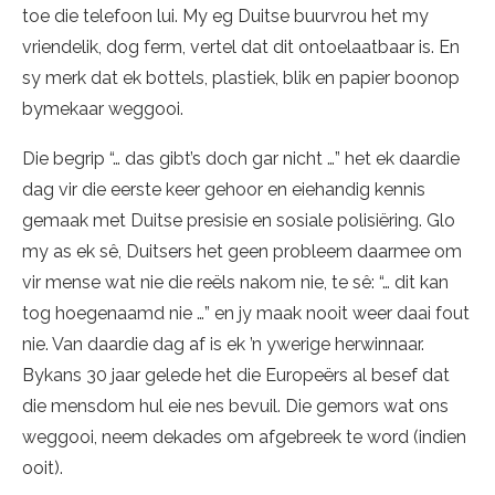
toe die telefoon lui. My eg Duitse buurvrou het my
vriendelik, dog ferm, vertel dat dit ontoelaatbaar is. En
sy merk dat ek bottels, plastiek, blik en papier boonop
bymekaar weggooi.
Die begrip “… das gibt’s doch gar nicht …” het ek daardie
dag vir die eerste keer gehoor en eiehandig kennis
gemaak met Duitse presisie en sosiale polisiëring. Glo
my as ek sê, Duitsers het geen probleem daarmee om
vir mense wat nie die reëls nakom nie, te sê: “… dit kan
tog hoegenaamd nie …” en jy maak nooit weer daai fout
nie. Van daardie dag af is ek ’n ywerige herwinnaar.
Bykans 30 jaar gelede het die Europeërs al besef dat
die mensdom hul eie nes bevuil. Die gemors wat ons
weggooi, neem dekades om afgebreek te word (indien
ooit).