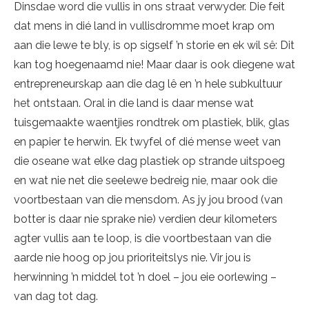
Dinsdae word die vullis in ons straat verwyder. Die feit
dat mens in dié land in vullisdromme moet krap om
aan die lewe te bly, is op sigself ’n storie en ek wil sê: Dit
kan tog hoegenaamd nie! Maar daar is ook diegene wat
entrepreneurskap aan die dag lê en ’n hele subkultuur
het ontstaan. Oral in die land is daar mense wat
tuisgemaakte waentjies rondtrek om plastiek, blik, glas
en papier te herwin. Ek twyfel of dié mense weet van
die oseane wat elke dag plastiek op strande uitspoeg
en wat nie net die seelewe bedreig nie, maar ook die
voortbestaan van die mensdom. As jy jou brood (van
botter is daar nie sprake nie) verdien deur kilometers
agter vullis aan te loop, is die voortbestaan van die
aarde nie hoog op jou prioriteitslys nie. Vir jou is
herwinning ’n middel tot ’n doel – jou eie oorlewing –
van dag tot dag.