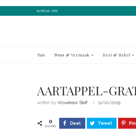
KONTAK ONS
Tuis
Nuus & Vermaak
Brei & Hekel
AARTAPPEL-GRA
written by
Vrouekeur Staff
11/10/2019
0
Deel
Tweet
Pin
SHARES