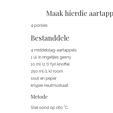
Maak hierdie aartapp
4 porsies
Bestanddele
4 middelslag-aartappels
1 ui, in ringetjies gesny
10 ml (2 t) fyn knoffel
250 ml (1 k) room
sout en peper
knypie neutmuskaat
Metode
Stel oond op 180 ˚C.