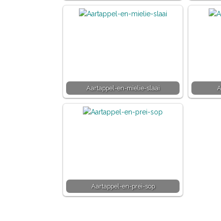
Aartappel-en-mielie-slaai
A
Aartappel-en-prei-sop