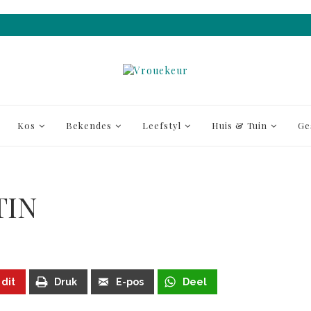
Kos
Bekendes
Leefstyl
Huis & Tuin
Ge
TIN
 dit
Druk
E-pos
Deel