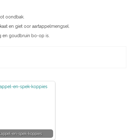
oot oondbak.
kaat en giet oor aartappelmengsel.
g en goudbruin bo-op is.
tappel-en-spek-koppies