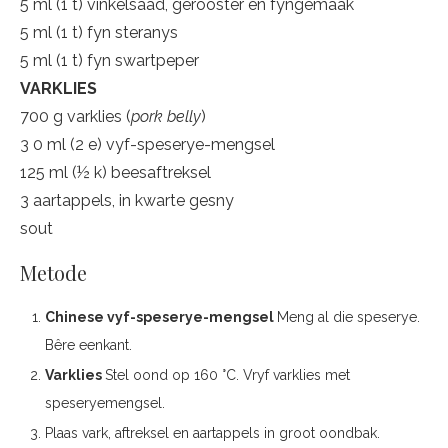
5 ml (1 t) vinkelsaad, gerooster en fyngemaak
5 ml (1 t) fyn steranys
5 ml (1 t) fyn swartpeper
VARKLIES
700 g varklies (
pork belly
)
3 0 ml (2 e) vyf-speserye-mengsel
125 ml (½ k) beesaftreksel
3 aartappels, in kwarte gesny
sout
Metode
Chinese vyf-speserye-mengsel
Meng al die speserye.
Bêre eenkant.
Varklies
Stel oond op 160 °C. Vryf varklies met
speseryemengsel.
Plaas vark, aftreksel en aartappels in groot oondbak.