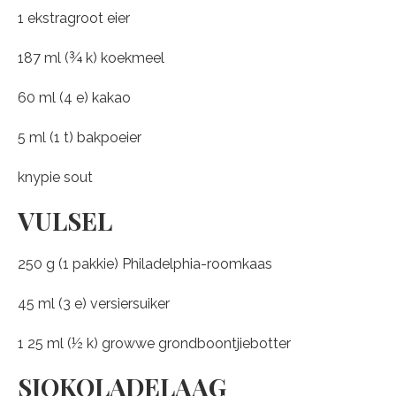
1 ekstragroot eier
187 ml (¾ k) koekmeel
60 ml (4 e) kakao
5 ml (1 t) bakpoeier
knypie sout
VULSEL
250 g (1 pakkie) Philadelphia-roomkaas
45 ml (3 e) versiersuiker
1 25 ml (½ k) growwe grondboontjiebotter
SJOKOLADELAAG