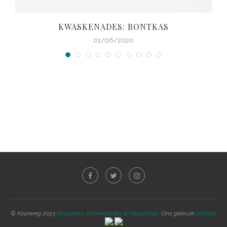
KWASKENADES: BONTKAS
01/06/2020
© Kopiereg 2023
Vrouekeur
.
Voorwaardes en bepalings.
Ons gebruik
cookies