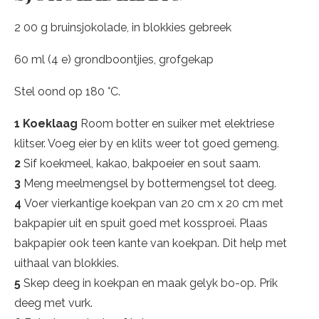
2 00 g bruinsjokolade, in blokkies gebreek
60 ml (4 e) grondboontjies, grofgekap
Stel oond op 180 °C.
1 Koeklaag
Room botter en suiker met elektriese
klitser. Voeg eier by en klits weer tot goed gemeng.
2
Sif koekmeel, kakao, bakpoeier en sout saam.
3
Meng meelmengsel by bottermengsel tot deeg.
4
Voer vierkantige koekpan van 20 cm x 20 cm met
bakpapier uit en spuit goed met kossproei. Plaas
bakpapier ook teen kante van koekpan. Dit help met
uithaal van blokkies.
5
Skep deeg in koekpan en maak gelyk bo-op. Prik
deeg met vurk.