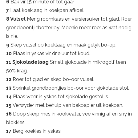
6
Bak vir 15 minute of tot gaar.
7
Laat koeklaag in koekpan afkoel.
8 Vulsel
Meng roomkaas en versiersuiker tot glad. Roer
grondboontjiebotter by. Moenie meer roer as wat nodig
is nie.
9
Skep vulsel op koeklaag en maak gelyk bo-op.
10
Plaas in yskas vir drie uur tot koud.
11 Sjokoladelaag
Smelt sjokolade in mikrogolf teen
50% krag.
12
Roer tot glad en skep bo-oor vulsel.
13
Sprinkel grondboontjies bo-oor voor sjokolade stol.
14
Plaas weer in yskas tot sjokolade gestol is.
15
Verwyder met behulp van bakpapier uit koekpan.
16
Doop skerp mes in kookwater, vee vinnig af en sny in
blokkies.
17
Berg koekies in yskas.