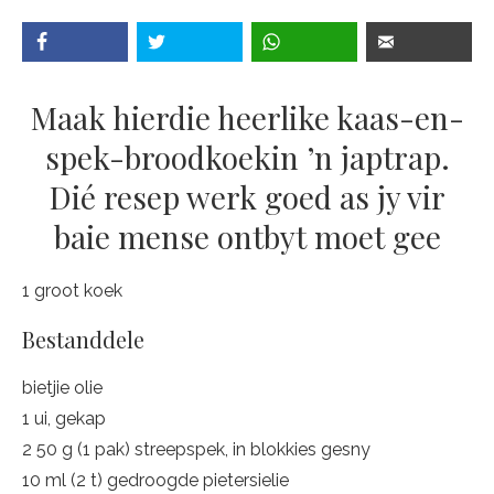
Maak hierdie heerlike kaas-en-
spek-broodkoekin ’n japtrap.
Dié resep werk goed as jy vir
baie mense ontbyt moet gee
1 groot koek
Bestanddele
bietjie olie
1 ui, gekap
2 50 g (1 pak) streepspek, in blokkies gesny
10 ml (2 t) gedroogde pietersielie