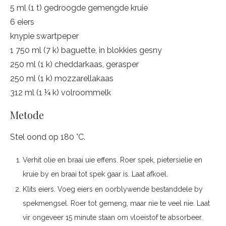
5 ml (1 t) gedroogde gemengde kruie
6 eiers
knypie swartpeper
1 750 ml (7 k) baguette, in blokkies gesny
250 ml (1 k) cheddarkaas, gerasper
250 ml (1 k) mozzarellakaas
312 ml (1 ¼ k) volroommelk
Metode
Stel oond op 180 °C.
Verhit olie en braai uie effens. Roer spek, pietersielie en
kruie by en braai tot spek gaar is. Laat afkoel.
Klits eiers. Voeg eiers en oorblywende bestanddele by
spekmengsel. Roer tot gemeng, maar nie te veel nie. Laat
vir ongeveer 15 minute staan om vloeistof te absorbeer.