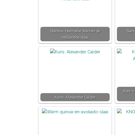
Sterkos: Hannelie Warren se
Sand
Hollandse slaai
Kies ’
Kuns: Alexander Calder