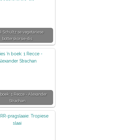
i Schultz se vegetariese
botterskorsie-dis
n boek: 1 Recce - Alexander
Strachan