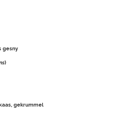
s gesny
ns
)
kkaas, gekrummel