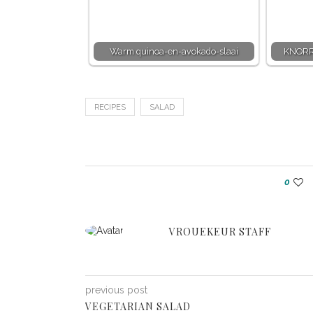
Warm quinoa-en-avokado-slaai
KNORR-
RECIPES
SALAD
0
VROUEKEUR STAFF
previous post
VEGETARIAN SALAD