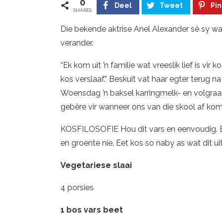
0
Deel
Tweet
Pin
SHARES
Die bekende aktrise Anel Alexander sê sy was
verander.
“Ek kom uit ’n familie wat vreeslik lief is vir 
kos verslaaf.” Beskuit vat haar egter terug n
Woensdag ’n baksel karringmelk- en volgraanb
gebêre vir wanneer ons van die skool af kom. O
KOSFILOSOFIE Hou dit vars en eenvoudig. 
en groente nie. Eet kos so naby as wat dit ui
Vegetariese slaai
4 porsies
1 bos vars beet