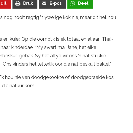
 dit
Druk
E-pos
Deel
 nog nooit regtig ’n ywerige kok nie, maar dit het nou
kos en kuier. Op die oomblik is ek totaal en al aan Thai-
a haar kinderdae. “My swart ma, Jane, het elke
eskuit gebak. Sy het altyd vir ons ’n nat stukkie
ns kinders het letterlik oor die nat beskuit baklei.”
Ek hou nie van doodgekookte of doodgebraaide kos
t die natuur kom.