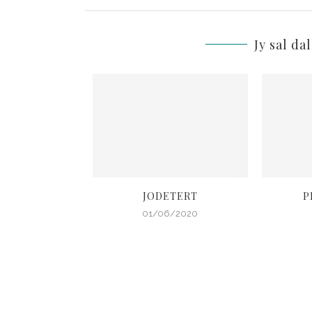
Jy sal da
NDER-PASTA
JODETERT
P
4/2020
01/06/2020