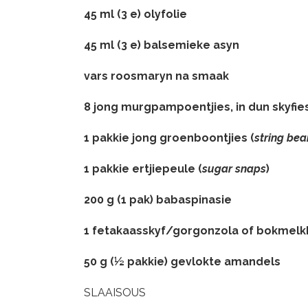
45 ml (3 e) olyfolie
45 ml (3 e) balsemieke asyn
vars roosmaryn na smaak
8 jong murgpampoentjies, in dun skyfie
1 pakkie jong groenboontjies (
string bea
1 pakkie ertjiepeule (
sugar snaps
)
200 g (1 pak) babaspinasie
1 fetakaasskyf/gorgonzola of bokmel
50 g (½ pakkie) gevlokte amandels
SLAAISOUS