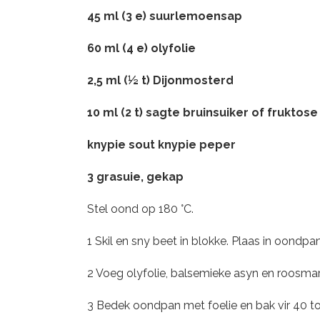
45 ml (3 e) suurlemoensap
60 ml (4 e) olyfolie
2,5 ml (½ t) Dijonmosterd
10 ml (2 t) sagte bruinsuiker of fruktose
knypie sout knypie peper
3 grasuie, gekap
Stel oond op 180 °C.
1 Skil en sny beet in blokke. Plaas in oondpan
2 Voeg olyfolie, balsemieke asyn en roosma
3 Bedek oondpan met foelie en bak vir 40 to