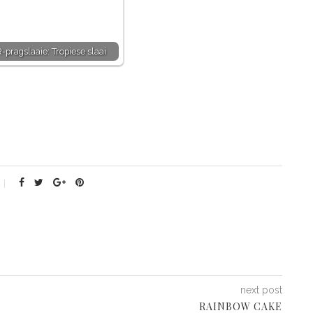
pragslaaie: Tropiese slaai
next post
RAINBOW CAKE