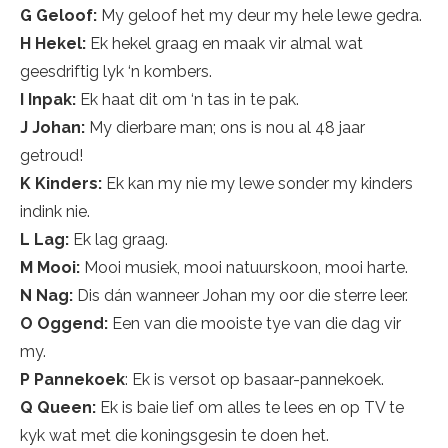
G Geloof:
My geloof het my deur my hele lewe gedra.
H Hekel:
Ek hekel graag en maak vir almal wat
geesdriftig lyk ‘n kombers.
I Inpak:
Ek haat dit om ‘n tas in te pak.
J Johan:
My dierbare man; ons is nou al 48 jaar
getroud!
K Kinders:
Ek kan my nie my lewe sonder my kinders
indink nie.
L Lag:
Ek lag graag.
M Mooi:
Mooi musiek, mooi natuurskoon, mooi harte.
N Nag:
Dis dán wanneer Johan my oor die sterre leer.
O Oggend:
Een van die mooiste tye van die dag vir
my.
P Pannekoek
: Ek is versot op basaar-pannekoek.
Q Queen:
Ek is baie lief om alles te lees en op TV te
kyk wat met die koningsgesin te doen het.