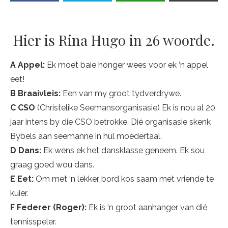
Hier is Rina Hugo in 26 woorde.
A Appel:
Ek moet baie honger wees voor ek ‘n appel
eet!
B Braaivleis:
Een van my groot tydverdrywe.
C CSO
(Christelike Seemansorganisasie) Ek is nou al 20
jaar intens by die CSO betrokke. Dié organisasie skenk
Bybels aan seemanne in hul moedertaal.
D Dans:
Ek wens ek het dansklasse geneem. Ek sou
graag goed wou dans.
E Eet:
Om met ‘n lekker bord kos saam met vriende te
kuier.
F Federer (Roger):
Ek is ‘n groot aanhanger van dié
tennisspeler.