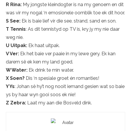
R Rina:
My jongste kleindogter is na my genoem en dit
was vir my nogal ‘n emosionele oomblik toe ek dit hoor.
S See:
Ek is baie lief vir die see, strand, sand en son.
T Tennis
: As dit tennistyd op TV is, kry jy my nie daar
weg nie.
U Uitpak:
Ek haat uitpak.
V Ver:
Ek het baie ver paaie in my lewe gery. Ek kan
darem sê ek ken my land goed.
W Water:
Ek drink te min water.
X Soen?
Dis ‘n spesiale groet én romanties!
Y Ys
: Johan sê hy’t nog nooit iemand gesien wat so baie
ys by haar wyn gooi soos ek nie!
Z Zebra:
Laat my aan die Bosveld dink.