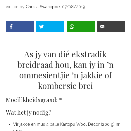
written by
Christa Swanepoel
07/08/2019
As jy van dié ekstradik
breidraad hou, kan jy in ’n
ommesientjie ’n jakkie of
kombersie brei
Moeilikheidsgraad: *
Wat het jy nodig?
Vir jakkie en mus 4 balle Kartopu Wool Decor (200 g) nr