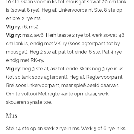
10 ste. Gaan voort in ks tot mousgat sowat 20 cm lank
is (sowat 8 rye). Heg af. Linkervoorpa nt Stel 8 ste op
en brei 2 rye ms.
Vlg ry:
r6, ms2.
Vlg ry:
ms2, aw6. Herh laaste 2 rye tot werk sowat 48
cm lank is, eindig met VK-ry (soos agtertpant tot by
mousgat). Heg 2 ste af, pat tot einde. 6 ste. Pat 4 rye,
eindig met RK-ry.
Vlg ry:
heg 3 ste af, aw tot einde. Werk nog 3 rye in ks
(tot so lank soos agterpant). Heg af. Regtervoorpa nt
Brei soos linkervoorpant, maar spieëlbeeld daarvan.
Om te voltooi Met regte kante opmekaar, werk
skoueren synate toe.
Mus
Stel 14 ste op en werk 2 rye in ms. Werk 5 of 6 rye in ks.