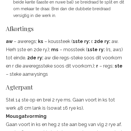
beide kante (laaste en nuwe bal) se breidraad te split en dit
om mekaar te draai. Brei dan die dubbele breidraad
versigtig in die werk in.
Afkortings
aw
– aweregs;
ks
– koussteek (
1ste ry:
r.
2de ry:
aw.
Herh 1ste en 2de ry.);
ms
– mossteek (
1ste ry:
(r1, aw1)
tot einde.
2de ry:
aw die regs-steke soos dit voorkom
en r die aweregssteke soos dit voorkom.);
r
– regs;
ste
– steke aanwysings
Agterpant
Stel 14 ste op en brei 2 rye ms. Gaan voort in ks tot
werk 48 cm lank is (sowat 16 rye ks).
Mousgatvorming
Gaan voort in ks en heg 2 ste aan beg van vlg 2 rye af.