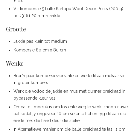
1402
Vir kombersie 5 balle Kartopu Wool Decor Prints (200 g)
nr D3161 20 mm-naalde
Grootte
Jakkie pas klein tot medium
Kombersie 80 cm x 80 cm
Wenke
Brei ’n paar kombersievierkante en werk dit aan mekaar vir
’n groter kombers.
Werk die voltooide jakkie en mus met dunner breidraad in
bypassende kleur vas.
Omdat dit moeilik is om los ente weg te werk, knoop nuwe
bal sodat jy ongeveer 10 cm se ente het en ryg dit aan die
einde met die hand deur die steke.
’n Alternatiewe manier om die balle breidraad te las, is om