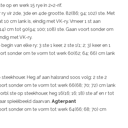
 op en werk 15 rye in 2×2-rif.
 ry vir 2de, 3de en 4de grootte. 82(86; 94; 102) ste. Met
 10 cm lank is, eindig met VK-ry. Vmeer 1 st aan
 14) cm tot 90(94; 100; 108) ste. Gaan voort sonder om
indig met VK-ry.
egin van elke ry: 3 ste 1 keer, 2 ste 1(1; 2; 3) keer en 1
n voort sonder om te vorm tot werk 60(62; 64; 66) cm lank
 op steekhouer. Heg af aan halsrand soos volg: 2 ste 2
 voort sonder om te vorm tot werk 66(68; 70; 72) cm lank
rbl ste op steekhouer, heg 16(16; 16; 18) ste af en r tot
aar spieëlbeeld daarvan.
Agterpant
voort sonder om te vorm tot werk 64(66; 68; 70) cm