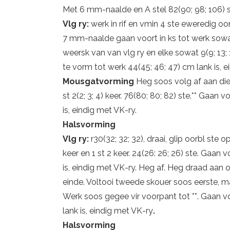
Met 6 mm-naalde en A stel 82(90; 98; 106) ste
Vlg ry:
werk in rif en vmin 4 ste eweredig oor
7 mm-naalde gaan voort in ks tot werk sowat
weersk van van vlg ry en elke sowat 9(9; 13;
te vorm tot werk 44(45; 46; 47) cm lank is, e
Mousgatvorming
Heg soos volg af aan die b
st 2(2; 3; 4) keer. 76(80; 80; 82) ste.** Gaa
is, eindig met VK-ry.
Halsvorming
Vlg ry:
r30(32; 32; 32), draai, glip oorbl ste
keer en 1 st 2 keer. 24(26: 26; 26) ste. Gaan
is, eindig met VK-ry. Heg af. Heg draad aan oo
einde. Voltooi tweede skouer soos eerste, m
Werk soos gegee vir voorpant tot **. Gaan 
lank is, eindig met VK-ry
.
Halsvorming