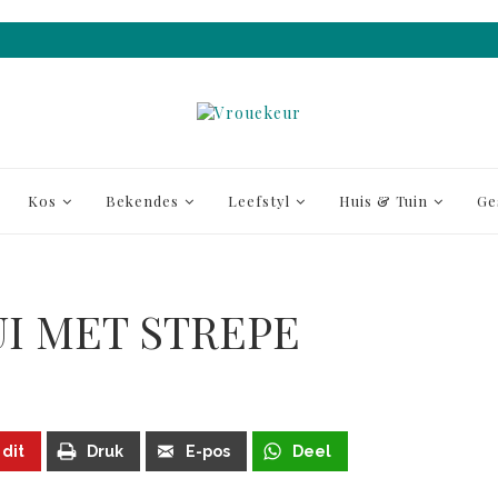
Kos
Bekendes
Leefstyl
Huis & Tuin
Ge
UI MET STREPE
 dit
Druk
E-pos
Deel