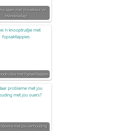
serp saam met Vrouekeur vir
Mandeladag!
ooptruitjie met fopsakflappies
probleme met jou verhouding