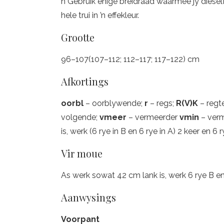
n Gebruik enige breidraad waarmee jy dieselfd
hele trui in ’n effekleur.
Grootte
96–107(107–112; 112–117; 117–122) cm
Afkortings
oorbl
– oorblywende;
r
– regs;
R(V)K
– regt
volgende;
vmeer
– vermeerder
vmin
– ver
is, werk (6 rye in B en 6 rye in A) 2 keer en 6
Vir moue
As werk sowat 42 cm lank is, werk 6 rye B en
Aanwysings
Voorpant