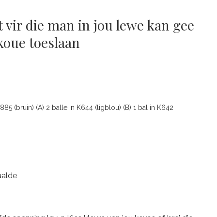
t vir die man in jou lewe kan gee
 koue toeslaan
885 (bruin) (A) 2 balle in K644 (ligblou) (B) 1 bal in K642
aalde