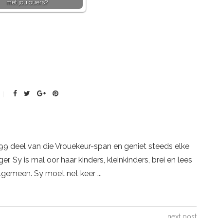
met jou ouers?
999 deel van die Vrouekeur-span en geniet steeds elke
r. Sy is mal oor haar kinders, kleinkinders, brei en lees
lgemeen. Sy moet net keer ...
next post