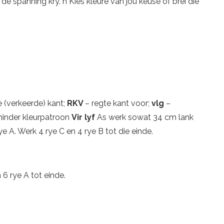
e spanning kry. n Kies kleure van jou keuse of brei die
e (verkeerde) kant;
RKV
– regte kant voor;
vlg
–
minder kleurpatroon
Vir lyf
As werk sowat 34 cm lank
 rye A. Werk 4 rye C en 4 rye B tot die einde.
 6 rye A tot einde.