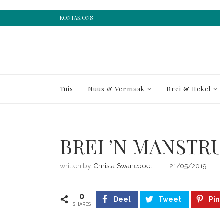
KONTAK ONS
Tuis
Nuus & Vermaak
Brei & Hekel
BREI ’N MANSTR
written by
Christa Swanepoel
21/05/2019
0
Deel
Tweet
Pin
SHARES