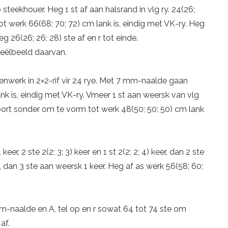
op steekhouer. Heg 1 st af aan halsrand in vlg ry. 24(26;
t werk 66(68; 70; 72) cm lank is, eindig met VK-ry. Heg
g 26(26; 26; 28) ste af en r tot einde.
ieëlbeeld daarvan.
enwerk in 2×2-rif vir 24 rye. Met 7 mm-naalde gaan
ank is, eindig met VK-ry. Vmeer 1 st aan weersk van vlg
voort sonder om te vorm tot werk 48(50; 50; 50) cm lank
er, 2 ste 2(2; 3; 3) keer en 1 st 2(2; 2; 4) keer, dan 2 ste
, dan 3 ste aan weersk 1 keer. Heg af as werk 56(58; 60;
-naalde en A, tel op en r sowat 64 tot 74 ste om
af.