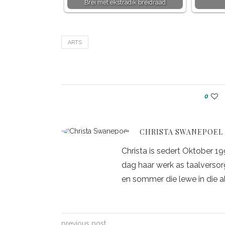
Brei met ekstradik breidraad
ARTS
0
CHRISTA SWANEPOEL
Christa is sedert Oktober 1
dag haar werk as taalversorge
en sommer die lewe in die a
previous post