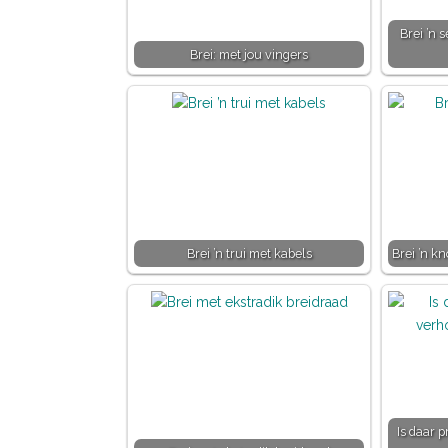
Brei ’n 
Brei: met jou vingers
Brei ’n trui met kabels
Brei ’n kn
Is daar 