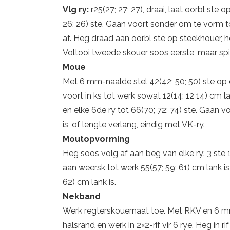
Vlg ry:
r25(27; 27; 27), draai, laat oorbl ste 
26; 26) ste. Gaan voort sonder om te vorm to
af. Heg draad aan oorbl ste op steekhouer, he
Voltooi tweede skouer soos eerste, maar sp
Moue
Met 6 mm-naalde stel 42(42; 50; 50) ste op 
voort in ks tot werk sowat 12(14; 12 14) cm l
en elke 6de ry tot 66(70; 72; 74) ste. Gaan 
is, of lengte verlang, eindig met VK-ry.
Moutopvorming
Heg soos volg af aan beg van elke ry: 3 ste 1 ke
aan weersk tot werk 55(57; 59; 61) cm lank is
62) cm lank is.
Nekband
Werk regterskouernaat toe. Met RKV en 6 mm
halsrand en werk in 2×2-rif vir 6 rye. Heg in rif 