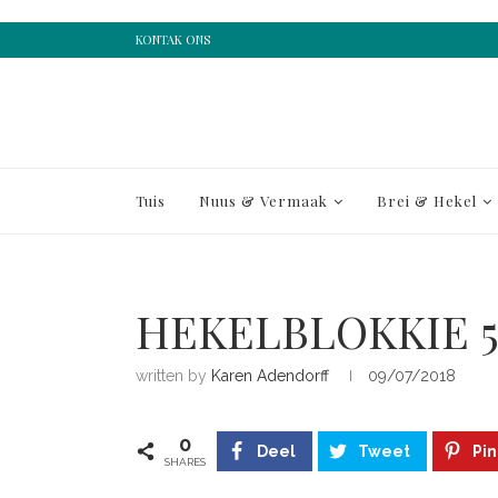
KONTAK ONS
Tuis
Nuus & Vermaak
Brei & Hekel
HEKELBLOKKIE 
written by
Karen Adendorff
09/07/2018
0
Deel
Tweet
Pin
SHARES