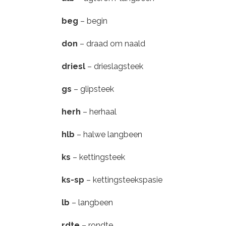
beg
– begin
don
– draad om naald
driesl
– drieslagsteek
gs
– glipsteek
herh
– herhaal
hlb
– halwe langbeen
ks
– kettingsteek
ks-sp
– kettingsteekspasie
lb
– langbeen
rdte
– rondte