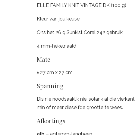
ELLE FAMILY KNIT VINTAGE DK (100 g)
Kleur van jou keuse
Ons het 26 g Sunkist Coral 242 gebruik
4 mm-hekelnaald
Mate
± 27 cm x 27 cm
Spanning
Dis nie noodsaaklik nie, solank al die vierk
min of meer dieselfde grootte te wees.
Afkortings
alb –
agterom-langbeen