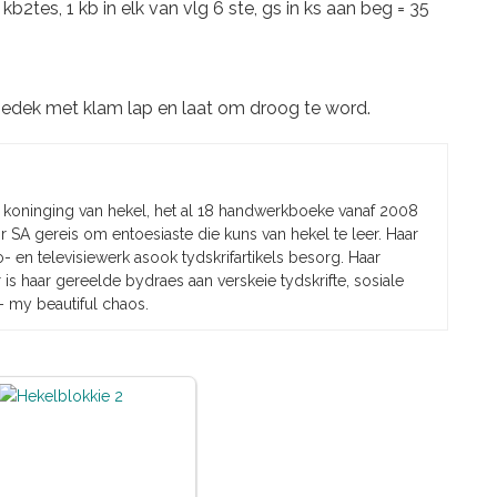
 kb2tes, 1 kb in elk van vlg 6 ste, gs in ks aan beg = 35
bedek met klam lap en laat om droog te word.
 koninging van hekel, het al 18 handwerkboeke vanaf 2008
or SA gereis om entoesiaste die kuns van hekel te leer. Haar
o- en televisiewerk asook tydskrifartikels besorg. Haar
is haar gereelde bydraes aan verskeie tydskrifte, sosiale
– my beautiful chaos.