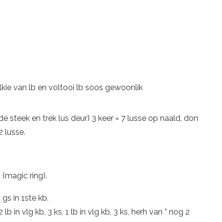
kie van lb en voltooi lb soos gewoonlik
e steek en trek lus deur) 3 keer = 7 lusse op naald, don
2 lusse.
(magic ring).
, gs in 1ste kb.
 2 lb in vlg kb, 3 ks, 1 lb in vlg kb, 3 ks, herh van * nog 2