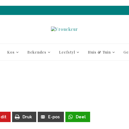
Kos
Bekendes
Leefstyl
Huis & Tuin
Ge
5
 dit
Druk
E-pos
Deel