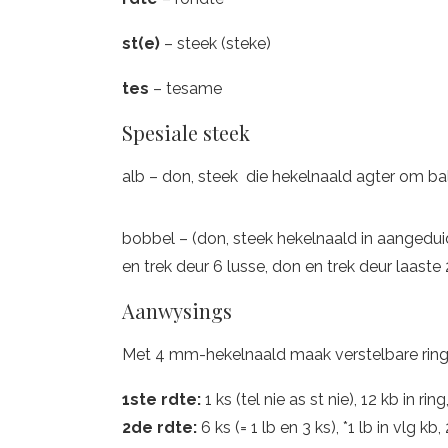
st(e)
– steek (steke)
tes
– tesame
Spesiale steek
alb – don, steek die hekelnaald agter om bal
bobbel – (don, steek hekelnaald in aangeduid
en trek deur 6 lusse, don en trek deur laaste 
Aanwysings
Met 4 mm-hekelnaald maak verstelbare ring 
1ste rdte:
1 ks (tel nie as st nie), 12 kb in ring
2de rdte:
6 ks (= 1 lb en 3 ks), *1 lb in vlg kb,