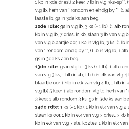
1 kb in 3de driesl) 2 keer, 7 lb in vlg 3ks-sp**,
vlg lb, herh van * rondom en eindig by **, (1 a
laaste lb, gs in 3de ks aan beg.
12de rdte:
gs in vlg lb, 3 ks (= 1 lb), (1 alb ro
kb in vlg lb, 7 driesl in kb, slaan 3 lb van vlg b
van vlg blaartjie oor, 1 kb in vlg lb, 3 ks, (1 lb 
van * rondom eindig by **, (1 lb in vlg lb, 1 al
gs in 3de ks aan beg.
13de rdte
: gs in vlg lb, 3 ks (= 1 lb), 1 alb r
van vlg 3 ks, 1 hlb in kb, 1 hlb in elk van vlg 4 
blaartjie oor, 1 hlb in elk van vlg 4 lb, 1 hlb in 
vlg lb) 5 keer, 1 alb rondom vlg lb, herh van * 
3 keer, 1 alb rondom 3 ks, gs in 3de ks aan be
14de rdte:
1 ks (= 1 kb), 1 kb in elk van vlg 2 
slaan ks oor, 1 kb in elk van vlg 3 driesl, 3 kb in
kb in elk van vlg 7 ste, kb2tes, 1 kb in elk van