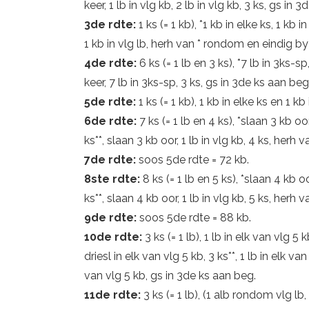
keer, 1 lb in vlg kb, 2 lb in vlg kb, 3 ks, gs in 
3de rdte:
1 ks (= 1 kb), *1 kb in elke ks, 1 kb in
1 kb in vlg lb, herh van * rondom en eindig by 
4de rdte:
6 ks (= 1 lb en 3 ks), *7 lb in 3ks-sp
keer, 7 lb in 3ks-sp, 3 ks, gs in 3de ks aan beg
5de rdte:
1 ks (= 1 kb), 1 kb in elke ks en 1 k
6de rdte:
7 ks (= 1 lb en 4 ks), *slaan 3 kb oor,
ks**, slaan 3 kb oor, 1 lb in vlg kb, 4 ks, herh
7de rdte:
soos 5de rdte = 72 kb.
8ste rdte:
8 ks (= 1 lb en 5 ks), *slaan 4 kb oor
ks**, slaan 4 kb oor, 1 lb in vlg kb, 5 ks, herh
9de rdte:
soos 5de rdte = 88 kb.
10de rdte:
3 ks (= 1 lb), 1 lb in elk van vlg 5 k
driesl in elk van vlg 5 kb, 3 ks**, 1 lb in elk v
van vlg 5 kb, gs in 3de ks aan beg.
11de rdte:
3 ks (= 1 lb), (1 alb rondom vlg lb, 