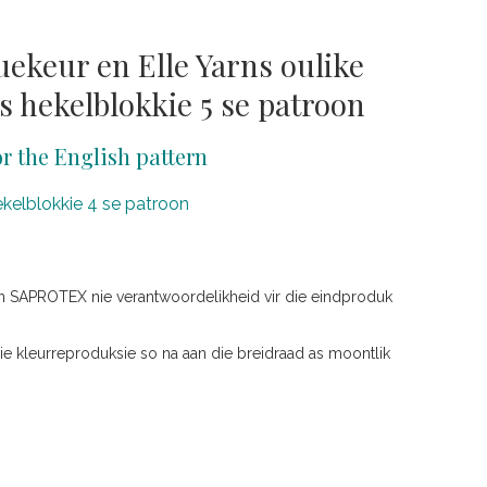
ekeur en Elle Yarns oulike
is hekelblokkie 5 se patroon
or the English pattern
 hekelblokkie 4 se patroon
n SAPROTEX nie verantwoordelikheid vir die eindproduk
e kleurreproduksie so na aan die breidraad as moontlik