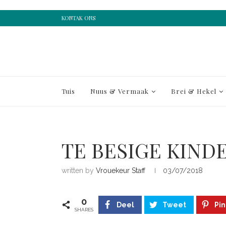
KONTAK ONS
Tuis
Nuus & Vermaak
Brei & Hekel
TE BESIGE KIND
written by
Vrouekeur Staff
03/07/2018
0
Deel
Tweet
Pin
SHARES