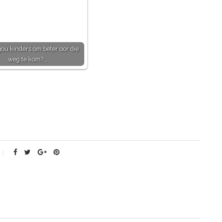
jou kinders om beter oor die
weg te kom?…