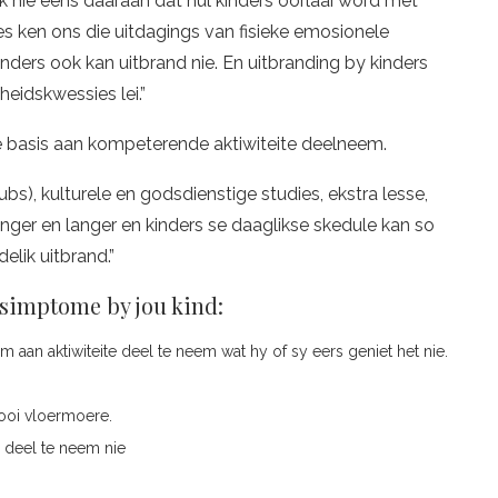
k nie eens daaraan dat hul kinders oorlaai word met
nes ken ons die uitdagings van fisieke emosionele
inders ook kan uitbrand nie. En uitbranding by kinders
heidskwessies lei.”
se basis aan kompeterende aktiwiteite deelneem.
bs), kulturele en godsdienstige studies, ekstra lesse,
anger en langer en kinders se daaglikse skedule kan so
elik uitbrand.”
 simptome by jou kind:
m aan aktiwiteite deel te neem wat hy of sy eers geniet het nie.
gooi vloermoere.
e deel te neem nie