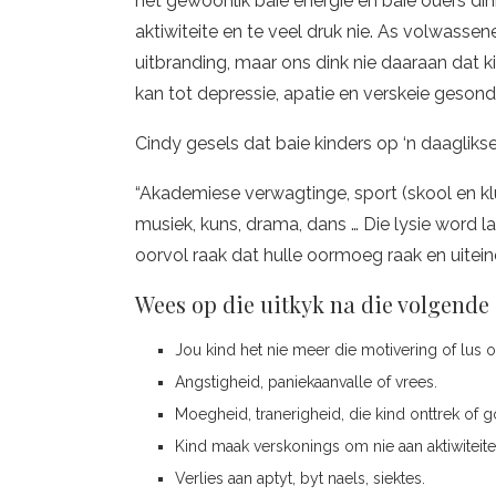
het gewoonlik baie energie en baie ouers din
aktiwiteite en te veel druk nie. As volwasse
uitbranding, maar ons dink nie daaraan dat k
kan tot depressie, apatie en verskeie gesond
Cindy gesels dat baie kinders op ‘n daaglik
“Akademiese verwagtinge, sport (skool en klu
musiek, kuns, drama, dans … Die lysie word l
oorvol raak dat hulle oormoeg raak en uiteind
Wees op die uitkyk na die volgende
Jou kind het nie meer die motivering of lus o
Angstigheid, paniekaanvalle of vrees.
Moegheid, tranerigheid, die kind onttrek of 
Kind maak verskonings om nie aan aktiwiteit
Verlies aan aptyt, byt naels, siektes.