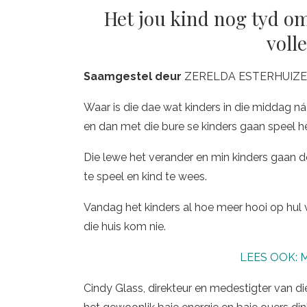
Het jou kind nog tyd om
voll
Saamgestel deur
ZERELDA ESTERHUIZ
Waar is die dae wat kinders in die middag ná
en dan met die bure se kinders gaan speel h
Die lewe het verander en min kinders gaan 
te speel en kind te wees.
Vandag het kinders al hoe meer hooi op hul v
die huis kom nie.
LEES OOK: My
Cindy Glass, direkteur en medestigter van d