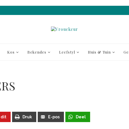
Kos
Bekendes
Leefstyl
Huis & Tuin
Ge
ERS
 dit
Druk
E-pos
Deel