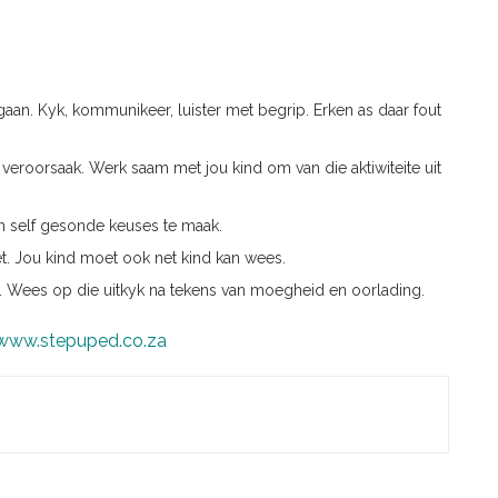
aan. Kyk, kommunikeer, luister met begrip. Erken as daar fout
 veroorsaak. Werk saam met jou kind om van die aktiwiteite uit
 en self gesonde keuses te maak.
et. Jou kind moet ook net kind kan wees.
n. Wees op die uitkyk na tekens van moegheid en oorlading.
www.stepuped.co.za