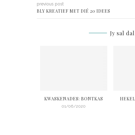
previous post
BLY KREATIEF MET DIÉ 20 IDEES
Jy sal da
 TUISBLYGIDS 4
KWASKENADES: BONTKAS
HEKEL
4/2020
01/06/2020