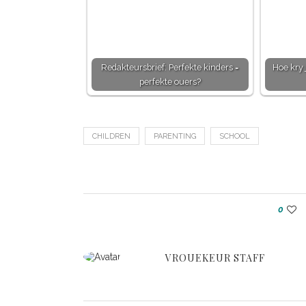
Redakteursbrief: Perfekte kinders =
Hoe kry 
perfekte ouers?
CHILDREN
PARENTING
SCHOOL
0
VROUEKEUR STAFF