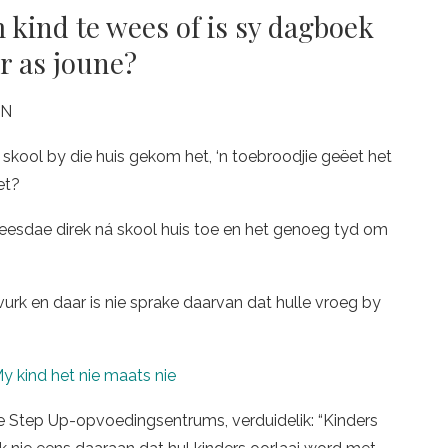
 kind te wees of is sy dagboek
er as joune?
EN
 skool by die huis gekom het, ‘n toebroodjie geëet het
et?
deesdae direk ná skool huis toe en het genoeg tyd om
urk en daar is nie sprake daarvan dat hulle vroeg by
 kind het nie maats nie
ie Step Up-opvoedingsentrums, verduidelik: “Kinders