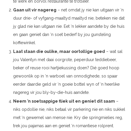
te werk en oorvol restaurante te trotseer.
Gaan uit vir nagereg
– net omdat jy nie kan uitgaan vir ‘n
duur drie- of vyfgang-maaltyd maaltyd nie, beteken nie dat
jy glad nie kan uitgaan nie. Eet ‘n lekker aandete by die huis
en gaan geniet dan ‘n soet bederf by jou gunsteling
koffiewinkel.
Laat staan die oulike, maar oortollige goed
– wat sal
jou Valentyn met daai oorgrote, peperduur teddiebeer,
beker of reuse rooi hartjiekussing doen? Dié goed hoop
gewoonlik op in ‘n warboel van onnodighede, so spaar
eerder daardie geld vir ‘n goeie bottel wyn of ‘n heerlike
nagereg vir jou bly-by-die-huis aandete.
Neem ’n soetsappige fliek uit en geniet dit saam
–
niks opdollie nie, niks betaal vir parkering nie en niks sukkel
met ‘n gewemel van mense nie. Kry die springmielies reg,
trek jou pajamas aan en geniet ‘n romantiese rolprent.