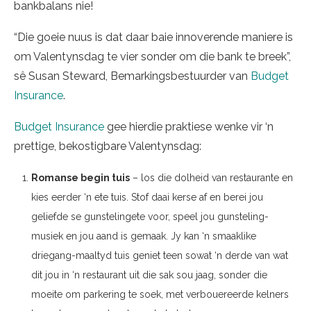
bankbalans nie!
“Die goeie nuus is dat daar baie innoverende maniere is
om Valentynsdag te vier sonder om die bank te breek”,
sê Susan Steward, Bemarkingsbestuurder van
Budget
Insurance
.
Budget Insurance
gee hierdie praktiese wenke vir ‘n
prettige, bekostigbare Valentynsdag:
Romanse begin tuis
– los die dolheid van restaurante en
kies eerder ‘n ete tuis. Stof daai kerse af en berei jou
geliefde se gunstelingete voor, speel jou gunsteling-
musiek en jou aand is gemaak. Jy kan ‘n smaaklike
driegang-maaltyd tuis geniet teen sowat ‘n derde van wat
dit jou in ‘n restaurant uit die sak sou jaag, sonder die
moeite om parkering te soek, met verbouereerde kelners