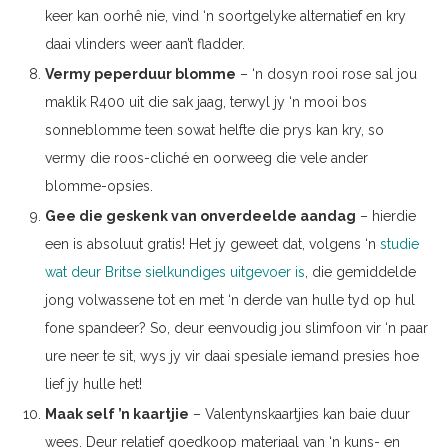
keer kan oorhê nie, vind ‘n soortgelyke alternatief en kry
daai vlinders weer aan’t fladder.
Vermy peperduur blomme
– ‘n dosyn rooi rose sal jou
maklik R400 uit die sak jaag, terwyl jy ‘n mooi bos
sonneblomme teen sowat helfte die prys kan kry, so
vermy die roos-cliché en oorweeg die vele ander
blomme-opsies.
Gee die geskenk van onverdeelde aandag
– hierdie
een is absoluut gratis! Het jy geweet dat, volgens ‘n
studie
wat deur Britse sielkundiges uitgevoer is
, die gemiddelde
jong volwassene tot en met ‘n derde van hulle tyd op hul
fone spandeer? So, deur eenvoudig jou slimfoon vir ‘n paar
ure neer te sit, wys jy vir daai spesiale iemand presies hoe
lief jy hulle het!
Maak self ’n kaartjie
– Valentynskaartjies kan baie duur
wees. Deur relatief goedkoop materiaal van ‘n kuns- en