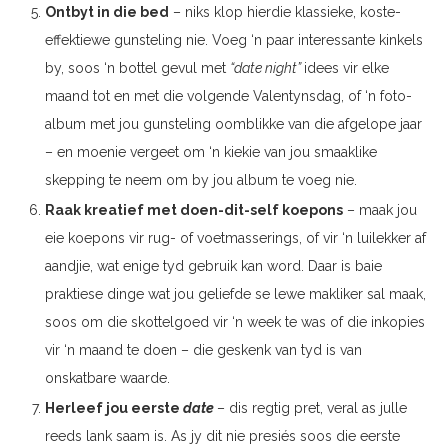
Ontbyt in die bed
– niks klop hierdie klassieke, koste-
effektiewe gunsteling nie. Voeg ‘n paar interessante kinkels
by, soos ‘n bottel gevul met
“date night”
idees vir elke
maand tot en met die volgende Valentynsdag, of ‘n foto-
album met jou gunsteling oomblikke van die afgelope jaar
– en moenie vergeet om ‘n kiekie van jou smaaklike
skepping te neem om by jou album te voeg nie.
Raak kreatief met doen-dit-self koepons
– maak jou
eie koepons vir rug- of voetmasserings, of vir ‘n luilekker af
aandjie, wat enige tyd gebruik kan word. Daar is baie
praktiese dinge wat jou geliefde se lewe makliker sal maak,
soos om die skottelgoed vir ‘n week te was of die inkopies
vir ‘n maand te doen – die geskenk van tyd is van
onskatbare waarde.
Herleef jou eerste
date
– dis regtig pret, veral as julle
reeds lank saam is. As jy dit nie presiés soos die eerste