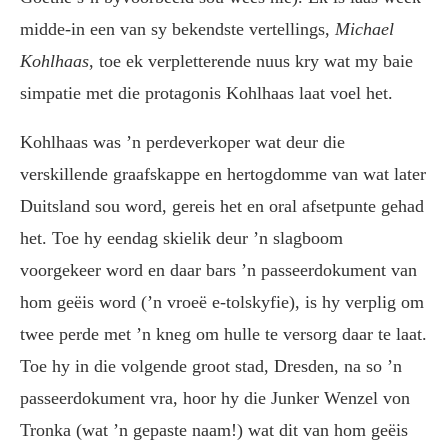
midde-in een van sy bekendste vertellings,
Michael
Kohlhaas
, toe ek verpletterende nuus kry wat my baie
simpatie met die protagonis Kohlhaas laat voel het.
Kohlhaas was ’n perdeverkoper wat deur die
verskillende graafskappe en hertogdomme van wat later
Duitsland sou word, gereis het en oral afsetpunte gehad
het. Toe hy eendag skielik deur ’n slagboom
voorgekeer word en daar bars ’n passeerdokument van
hom geëis word (’n vroeë e-tolskyfie), is hy verplig om
twee perde met ’n kneg om hulle te versorg daar te laat.
Toe hy in die volgende groot stad, Dresden, na so ’n
passeerdokument vra, hoor hy die Junker Wenzel von
Tronka (wat ’n gepaste naam!) wat dit van hom geëis