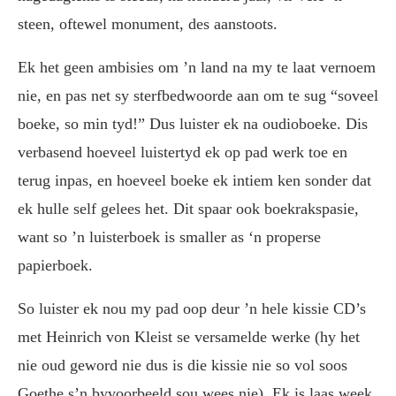
steen, oftewel monument, des aanstoots.
Ek het geen ambisies om ’n land na my te laat vernoem
nie, en pas net sy sterfbedwoorde aan om te sug “soveel
boeke, so min tyd!” Dus luister ek na oudioboeke. Dis
verbasend hoeveel luistertyd ek op pad werk toe en
terug inpas, en hoeveel boeke ek intiem ken sonder dat
ek hulle self gelees het. Dit spaar ook boekrakspasie,
want so ’n luisterboek is smaller as ‘n properse
papierboek.
So luister ek nou my pad oop deur ’n hele kissie CD’s
met Heinrich von Kleist se versamelde werke (hy het
nie oud geword nie dus is die kissie nie so vol soos
Goethe s’n byvoorbeeld sou wees nie). Ek is laas week