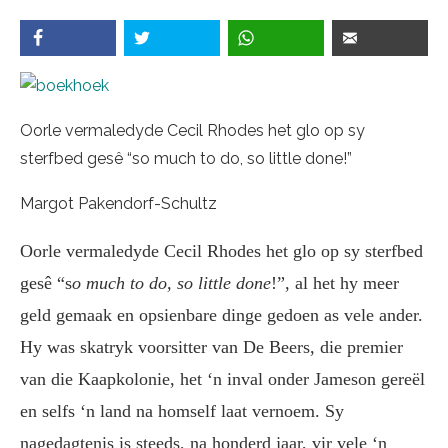
Oorle vermaledyde Cecil Rhodes het glo op sy
sterfbed gesê “so much to do, so little done!”
Margot Pakendorf-Schultz
Oorle vermaledyde Cecil Rhodes het glo op sy sterfbed
gesê “s
o much to do, so little done
!”, al het hy meer
geld gemaak en opsienbare dinge gedoen as vele ander.
Hy was skatryk voorsitter van De Beers, die premier
van die Kaapkolonie, het ‘n inval onder Jameson gereël
en selfs ‘n land na homself laat vernoem. Sy
nagedagtenis is steeds, na honderd jaar, vir vele ‘n