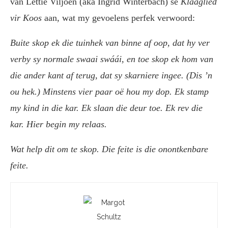
van Lettie Viljoen (aka Ingrid Winterbach) se
Klaaglied
vir Koos
aan, wat my gevoelens perfek verwoord:
Buite skop ek die tuinhek van binne af oop, dat hy ver
verby sy normale swaai swáái, en toe skop ek hom van
die ander kant af terug, dat sy skarniere ingee. (Dis ’n
ou hek.) Minstens vier paar oë hou my dop. Ek stamp
my kind in die kar. Ek slaan die deur toe. Ek rev die
kar. Hier begin my relaas.
Wat help dit om te skop. Die feite is die onontkenbare
feite.