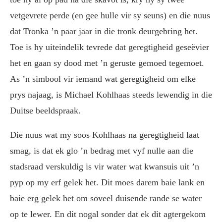
vetgevrete perde (en gee hulle vir sy seuns) en die nuus
dat Tronka ’n paar jaar in die tronk deurgebring het.
Toe is hy uiteindelik tevrede dat geregtigheid geseëvier
het en gaan sy dood met ’n geruste gemoed tegemoet.
As ’n simbool vir iemand wat geregtigheid om elke
prys najaag, is Michael Kohlhaas steeds lewendig in die
Duitse beeldspraak.
Die nuus wat my soos Kohlhaas na geregtigheid laat
smag, is dat ek glo ’n bedrag met vyf nulle aan die
stadsraad verskuldig is vir water wat kwansuis uit ’n
pyp op my erf gelek het. Dit moes darem baie lank en
baie erg gelek het om soveel duisende rande se water
op te lewer. En dit nogal sonder dat ek dit agtergekom