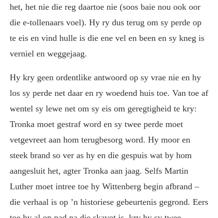
het, het nie die reg daartoe nie (soos baie nou ook oor
die e-tollenaars voel). Hy ry dus terug om sy perde op
te eis en vind hulle is die ene vel en been en sy kneg is
verniel en weggejaag.
Hy kry geen ordentlike antwoord op sy vrae nie en hy
los sy perde net daar en ry woedend huis toe. Van toe af
wentel sy lewe net om sy eis om geregtigheid te kry:
Tronka moet gestraf word en sy twee perde moet
vetgevreet aan hom terugbesorg word. Hy moor en
steek brand so ver as hy en die gespuis wat by hom
aangesluit het, agter Tronka aan jaag. Selfs Martin
Luther moet intree toe hy Wittenberg begin afbrand –
die verhaal is op ’n historiese gebeurtenis gegrond. Eers
toe hy al op pad na die skavot is, kry hy sy twee