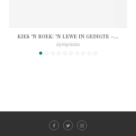
KIES ‘N BOEK: ’N LEWE IN GEDIGTE –...
V
23/05/2020