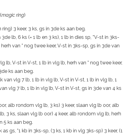
(
magic ring
)
 in ring) 3 keer, 3 ks, gs in 3de ks aan beg.
de lb, 6 ks (= 1 lb en 3 ks), 1 lb in dies sp, *V-st in 3ks-
lb, herh van * nog twee keer, V-st in 3ks-sp, gs in 3de van
 vlg lb, V-st in V-st, 1 lb in vlg lb, herh van * nog twee keer,
in 3de ks aan beg.
lk van vlg 7 lb, 1 lb in vlg lb, V-st in V-st, 1 lb in vlg lb, 1
van vlg 7 lb, 1 lb in vlg lb, V-st in V-st, gs in 3de van 4 ks
 oor, alb rondom vlg lb, 3 ks) 3 keer, slaan vlg lb oor, alb
b, 3 ks, slaan vlg lb oor) 4 keer, alb rondom vlg lb, herh
an 5 ks aan beg.
ek as gs, *1 kb in 3ks-sp, (3 ks, 1 kb in vlg 3ks-sp) 3 keer, (1