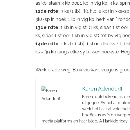
as kb, slaan 3 kb oor, 1 kb in vlg kb, 3 ks, spri
12de rdte:
3 ks (1 lb), *[(1 hlb, 2 kb) in 3ks-sp
3ks-sp in hoek, 1 lb in vlg kb, herh van * ron
13de rdte:
1 kb in vlg st, (1 ks, slaan 1 st oor,
ks, slaan 1 st oor, 1 kb in vlg st) tot by vlg h
14de rdte:
1 ks (= 1 kb), 1 kb in elke ks-st, 
ks = 39 kb langs elke sy tussen hoekste. Heg 
Werk drade weg. Blok vierkant volgens groo
Karen Adendorff
Karen, ook bekend as die
uitgegee. Sy het al oralo
werk het haar al vele radi
hooffokus as ŉ ontwerper 
media platforms en haar blog, A Hankidoriday 