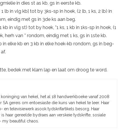
ngmielie in dies st as kb, gs in eerste kb.
, 1 lb in vlg kb] tot by 3ks-sp in hoek, (2 lb, 1 ks, 2 lb) in
dom, eindig met gs in 3de ks aan beg.
 1 kb in vlg st) tot by hoek, *1 ks, 1 kb in 1ks-sp in hoek, (1
oek, herh van * rondom, eindig met 1 ks, gs in 1ste kb.
1 kb in elke kb en 3 kb in elke hoek-kb rondom, gs in beg-
af.
tte, bedek met klam lap en laat om droog te word.
 koninging van hekel, het al 18 handwerkboeke vanaf 2008
or SA gereis om entoesiaste die kuns van hekel te leer. Haar
o- en televisiewerk asook tydskrifartikels besorg. Haar
is haar gereelde bydraes aan verskeie tydskrifte, sosiale
– my beautiful chaos.