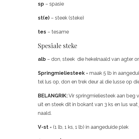
sp
– spasie
st(e)
– steek (steke)
tes
– tesame
Spesiale steke
alb
– don, steek die hekelnaald van agter o
Springmieliesteek
= maak 5 lb in aangeduid
tel lus op, don en trek deur al die lusse op di
BELANGRIK:
Vir springmieliesteek aan beg va
uit en steek dit in bokant van 3 ks en lus wat 
naald.
V-st
= (1 lb, 1 ks, 1 lb) in aangeduide plek