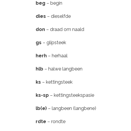
beg
– begin
dies
– dieselfde
don
– draad om naald
gs
– glipsteek
herh
– herhaal
hlb
– halwe langbeen
ks
– kettingsteek
ks-sp
– kettingsteekspasie
lb(e)
– langbeen (langbene)
rdte
– rondte