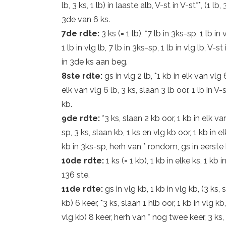
lb, 3 ks, 1 lb) in laaste alb, V-st in V-st**, (1 lb
3de van 6 ks.
7de rdte:
3 ks (= 1 lb), *7 lb in 3ks-sp, 1 lb in
1 lb in vlg lb, 7 lb in 3ks-sp, 1 lb in vlg lb, V-s
in 3de ks aan beg.
8ste rdte:
gs in vlg 2 lb, *1 kb in elk van vlg 6
elk van vlg 6 lb, 3 ks, slaan 3 lb oor, 1 lb in V
kb.
9de rdte:
*3 ks, slaan 2 kb oor, 1 kb in elk va
sp, 3 ks, slaan kb, 1 ks en vlg kb oor, 1 kb in el
kb in 3ks-sp, herh van * rondom, gs in eerste 
10de rdte:
1 ks (= 1 kb), 1 kb in elke ks, 1 k
136 ste.
11de rdte:
gs in vlg kb, 1 kb in vlg kb, (3 ks, 
kb) 6 keer, *3 ks, slaan 1 hlb oor, 1 kb in vlg kb
vlg kb) 8 keer, herh van * nog twee keer, 3 ks, 