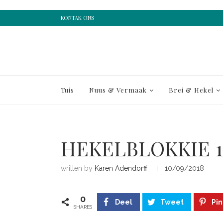
KONTAK ONS
Tuis
Nuus & Vermaak
Brei & Hekel
HEKELBLOKKIE 1
written by
Karen Adendorff
10/09/2018
0
Deel
Tweet
Pin
SHARES