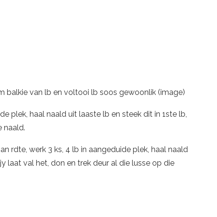
m balkie van lb en voltooi lb soos gewoonlik (image)
e plek, haal naald uit laaste lb en steek dit in 1ste lb,
e naald.
n rdte, werk 3 ks, 4 lb in aangeduide plek, haal naald
jy laat val het, don en trek deur al die lusse op die