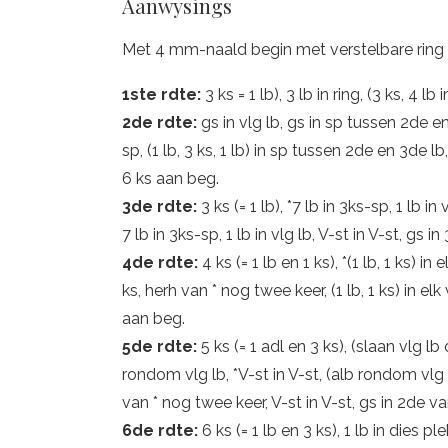
Aanwysings
Met 4 mm-naald begin met verstelbare ring 
1ste rdte:
3 ks = 1 lb), 3 lb in ring, (3 ks, 4 lb
2de rdte:
gs in vlg lb, gs in sp tussen 2de en 3
sp, (1 lb, 3 ks, 1 lb) in sp tussen 2de en 3de 
6 ks aan beg.
3de rdte:
3 ks (= 1 lb), *7 lb in 3ks-sp, 1 lb in
7 lb in 3ks-sp, 1 lb in vlg lb, V-st in V-st, gs 
4de rdte:
4 ks (= 1 lb en 1 ks), *(1 lb, 1 ks) in e
ks, herh van * nog twee keer, (1 lb, 1 ks) in elk 
aan beg.
5de rdte:
5 ks (= 1 adl en 3 ks), (slaan vlg lb
rondom vlg lb, *V-st in V-st, (alb rondom vlg l
van * nog twee keer, V-st in V-st, gs in 2de v
6de rdte:
6 ks (= 1 lb en 3 ks), 1 lb in dies pl