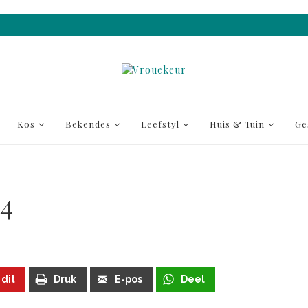
Kos
Bekendes
Leefstyl
Huis & Tuin
Ge
4
 dit
Druk
E-pos
Deel