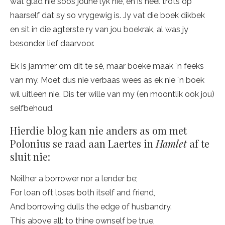
wat glad nie soos joune lyk nie, en is heel trots op
haarself dat sy so vrygewig is. Jy vat die boek dikbek
en sit in die agterste ry van jou boekrak, al was jy
besonder lief daarvoor.
Ek is jammer om dit te sê, maar boeke maak ´n feeks
van my. Moet dus nie verbaas wees as ek nie ´n boek
wil uitleen nie. Dis ter wille van my (en moontlik ook jou)
selfbehoud.
Hierdie blog kan nie anders as om met
Polonius se raad aan Laertes in
Hamlet
af te
sluit nie:
Neither a borrower nor a lender be;
For loan oft loses both itself and friend,
And borrowing dulls the edge of husbandry.
This above all: to thine ownself be true,