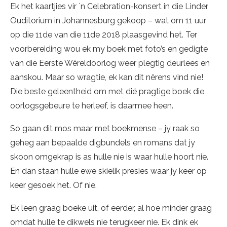
Ek het kaartjies vir ´n Celebration-konsert in die Linder
Ouditorium in Johannesburg gekoop – wat om 11 uur
op die 11de van die 11de 2018 plaasgevind het. Ter
voorbereiding wou ek my boek met foto’s en gedigte
van die Eerste Wêreldoorlog weer plegtig deurlees en
aanskou. Maar so wragtie, ek kan dit nêrens vind nie!
Die beste geleentheid om met dié pragtige boek die
oorlogsgebeure te herleef, is daarmee heen.
So gaan dit mos maar met boekmense – jy raak so
geheg aan bepaalde digbundels en romans dat jy
skoon omgekrap is as hulle nie is waar hulle hoort nie.
En dan staan hulle ewe skielik presies waar jy keer op
keer gesoek het. Of nie.
Ek leen graag boeke uit, of eerder, al hoe minder graag
omdat hulle te dikwels nie terugkeer nie. Ek dink ek