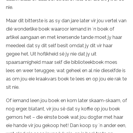
nie.
Maar dit bitterste is as sy dan jare later vir jou vertel van
dié wonderlike boek waaroor iemand in ´n boek of
artikel aangaan en met knersende tande moet jy haar
meedeel dat sy dit self besit omdat jy dit vir haar
gegee het. Uit hoflikheid sê jy nie dat jy uit
spaarsamigheid maar self die biblioteekboek moes
lees en weer teruggee, wat geheel en al nie dieselfde is
as om jou eie kraakvars boek te lees en op jou eie rak te
sit nie.
Of iemand leen jou boek en kom later skaam-skaam, of
nog erger, blatant, vir jou sê dat sy koffie op jou boek
gemors het – die einste boek wat jou dogter met haar
eie hande vir jou gekoop het! Dan koop sy ´n ander een,