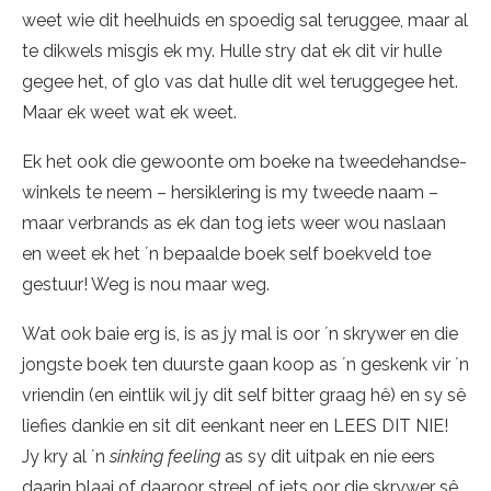
weet wie dit heelhuids en spoedig sal teruggee, maar al
te dikwels misgis ek my. Hulle stry dat ek dit vir hulle
gegee het, of glo vas dat hulle dit wel teruggegee het.
Maar ek weet wat ek weet.
Ek het ook die gewoonte om boeke na tweedehandse-
winkels te neem – hersiklering is my tweede naam –
maar verbrands as ek dan tog iets weer wou naslaan
en weet ek het ´n bepaalde boek self boekveld toe
gestuur! Weg is nou maar weg.
Wat ook baie erg is, is as jy mal is oor ´n skrywer en die
jongste boek ten duurste gaan koop as ´n geskenk vir ´n
vriendin (en eintlik wil jy dit self bitter graag hê) en sy sê
liefies dankie en sit dit eenkant neer en LEES DIT NIE!
Jy kry al ´n
sinking feeling
as sy dit uitpak en nie eers
daarin blaai of daaroor streel of iets oor die skrywer sê