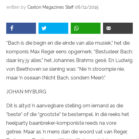
written by
Caxton Magazines Staff
06/11/2015
“Bach is die begin en die einde van alle musiek,” het die
komponis Max Reger eens opgemerk. “Bestudeer Bach:
daar kry jy alles,” het Johannes Brahms gesê. En Ludwig
von Beethoven se siening was: “Nie ’n stroompie nie,
maar ’n oseaan (Nicht Bach, sondern Meer).”
JOHAN MYBURG
Dit is altyd ’n aanvegbare stelling om iemand as die
“beste” of die “grootste” te bestempel. In dié reeks het
heelparty baanbreker-komponiste reeds na vore
getree. Maar as ’n mens dan die woord vat van Reger,