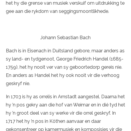
het hy die grense van musiek verskuif om uitdrukking te
gee aan die rykdom van seggingsmoontlikhede.
Johann Sebastian Bach
Bach is in Eisenach in Duitsland gebore, maar anders as
sy land- en tydgenoot, George Friedrich Handel (1685-
1759), het hy nooit ver van sy geboortedorp gereis nie.
En anders as Handel het hy ook nooit vir die verhoog
geskryf nie.
In 1703 is hy as orrelis in Arnstadt aangestel. Daarna het
hy ’n pos gekry aan die hof van Weimar en in dié tyd het
hy ’n groot deel van sy werke vir die orrel geskryf. In
1717 het hy ’n pos in Köthen aanvaar en daar
gekonsentreer op kamermusiek en komposisies vir die