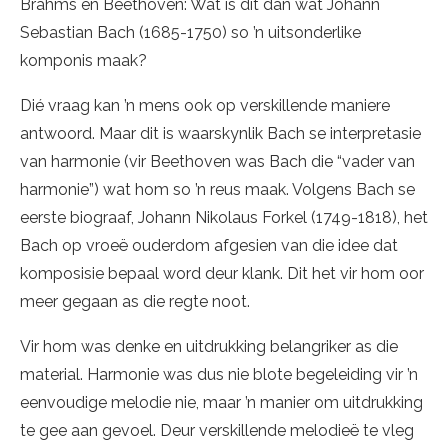
Brahms en Beethoven: Wat is dit dan wat Johann
Sebastian Bach (1685-1750) so ’n uitsonderlike
komponis maak?
Dié vraag kan ’n mens ook op verskillende maniere
antwoord. Maar dit is waarskynlik Bach se interpretasie
van harmonie (vir Beethoven was Bach die “vader van
harmonie”) wat hom so ’n reus maak. Volgens Bach se
eerste biograaf, Johann Nikolaus Forkel (1749-1818), het
Bach op vroeë ouderdom afgesien van die idee dat
komposisie bepaal word deur klank. Dit het vir hom oor
meer gegaan as die regte noot.
Vir hom was denke en uitdrukking belangriker as die
material. Harmonie was dus nie blote begeleiding vir ’n
eenvoudige melodie nie, maar ’n manier om uitdrukking
te gee aan gevoel. Deur verskillende melodieë te vleg