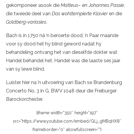
gekomponeer asook die
Matteus
– en
Johannes Passie
,
die tweede deel van
Das wohltempierte Klavier
en die
Goldberg-variasies
.
Bach is in 1750 ná ’n beroerte dood. ’n Paar maande
voor sy dood het hy blind geword nadat hy
behandeling ontvang het van dieselfde dokter wat
Handel behandel het. Handel was die laaste ses jaar
van sy lewe blind.
Luister hier na ’n uitvoering van Bach se Brandenburg
Concerto No. 3 in G, BWV 1048 deur die Freiburger
Barockorchester.
[iframe width=”350″ height=”197″
src=”https://www.youtube.com/embed/QLj_gMBqHX8″
frameborder=”0″ allowfullscreen=””]