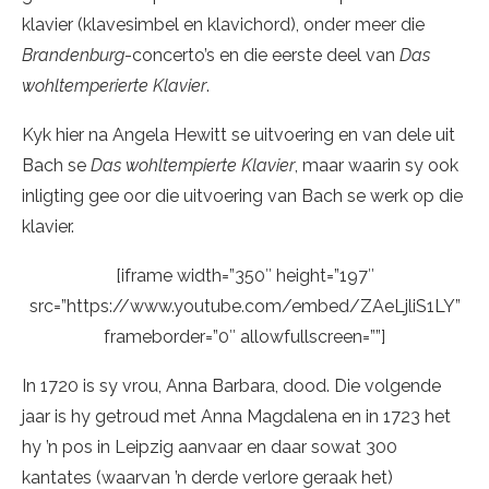
klavier (klavesimbel en klavichord), onder meer die
Brandenburg
-concerto’s en die eerste deel van
Das
wohltemperierte Klavier
.
Kyk hier na Angela Hewitt se uitvoering en van dele uit
Bach se
Das wohltempierte Klavier
, maar waarin sy ook
inligting gee oor die uitvoering van Bach se werk op die
klavier.
[iframe width=”350″ height=”197″
src=”https://www.youtube.com/embed/ZAeLjliS1LY”
frameborder=”0″ allowfullscreen=””]
In 1720 is sy vrou, Anna Barbara, dood. Die volgende
jaar is hy getroud met Anna Magdalena en in 1723 het
hy ’n pos in Leipzig aanvaar en daar sowat 300
kantates (waarvan ’n derde verlore geraak het)