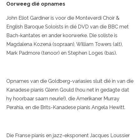
Oorweeg dié opnames
John Eliot Gardiner is voor die Monteverdi Choir &
English Baroque Soloists in dié DVD van die BBC met
Bach-kantates en ander koorwerke. Die soliste is
Magdalena Kozená (sopraan), William Towers (alt),
Mark Padmore (tenoor) en Stephen Loges (bas).
Opnames van die Goldberg-variasies sluit dié in van die
Kanadese pianis Glenn Gould (hou net in gedagte dat
hy hoorbaar saam neurie!), die Amerikaner Murray
Perahia, en die Brits-Kanadese pianis Angela Hewitt.
Die Franse pianis en jazz-eksponent Jacques Loussier