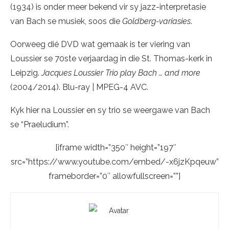
(1934) is onder meer bekend vir sy jazz-interpretasie
van Bach se musiek, soos die
Goldberg-variasies
.
Oorweeg dié DVD wat gemaak is ter viering van
Loussier se 70ste verjaardag in die St. Thomas-kerk in
Leipzig.
Jacques Loussier Trio play Bach … and more
(2004/2014). Blu-ray | MPEG-4 AVC.
Kyk hier na Loussier en sy trio se weergawe van Bach
se “Praeludium”.
[iframe width=”350″ height=”197″
src=”https://www.youtube.com/embed/-x6jzKpqeuw”
frameborder=”0″ allowfullscreen=””]