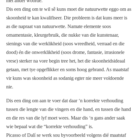
met ander woorde.
Dis een ding om te wil sê kuns moet die natuurwette eggo om as
skoonheid te kan kwalifiseer. Die probleem is dat kuns meer is
as die napraat van natuurwette. Namate elemente soos
ornamentasie, kleurgebruik, die nukke van die kunstenaar,
sienings van die werklikheid (soos wreedheid, verraad en die
dood) én die onwerklikheid (soos drome, fantasie, irrasionele
vrese) sterker na vore begin tree het, het die skoonheidsideaal
getaan, met tye opgeflikker en soms hoog gebrand. As maatstaf
vir kuns was skoonheid as sodanig egter nie meer voldoende
nie.
Dis een ding om aan te voer dat daar ‘n korrekte verhouding
tussen die lengte van die vingers en die hand, en tussen die hand
en die res van die lyf moet wees. Maar dis ‘n gans ander saak
wie bepaal wat die “korrekte verhouding” is.
Picasso of Dalí se werk sou byvoorbeeld volgens dié maatstaf