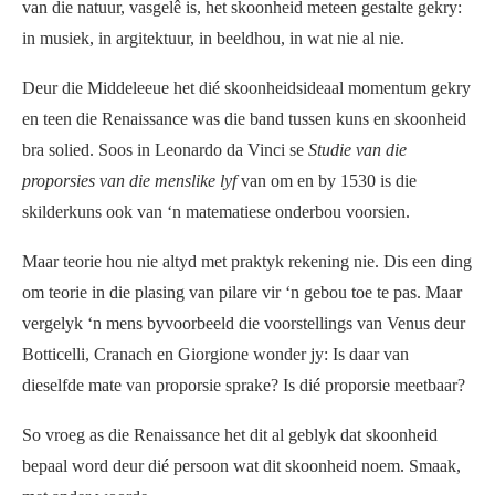
van die natuur, vasgelê is, het skoonheid meteen gestalte gekry:
in musiek, in argitektuur, in beeldhou, in wat nie al nie.
Deur die Middeleeue het dié skoonheidsideaal momentum gekry
en teen die Renaissance was die band tussen kuns en skoonheid
bra solied. Soos in Leonardo da Vinci se
Studie van die
proporsies van die menslike lyf
van om en by 1530 is die
skilderkuns ook van ‘n matematiese onderbou voorsien.
Maar teorie hou nie altyd met praktyk rekening nie. Dis een ding
om teorie in die plasing van pilare vir ‘n gebou toe te pas. Maar
vergelyk ‘n mens byvoorbeeld die voorstellings van Venus deur
Botticelli, Cranach en Giorgione wonder jy: Is daar van
dieselfde mate van proporsie sprake? Is dié proporsie meetbaar?
So vroeg as die Renaissance het dit al geblyk dat skoonheid
bepaal word deur dié persoon wat dit skoonheid noem. Smaak,