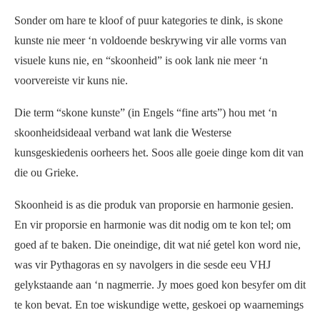
Sonder om hare te kloof of puur kategories te dink, is skone
kunste nie meer ‘n voldoende beskrywing vir alle vorms van
visuele kuns nie, en “skoonheid” is ook lank nie meer ‘n
voorvereiste vir kuns nie.
Die term “skone kunste” (in Engels “fine arts”) hou met ‘n
skoonheidsideaal verband wat lank die Westerse
kunsgeskiedenis oorheers het. Soos alle goeie dinge kom dit van
die ou Grieke.
Skoonheid is as die produk van proporsie en harmonie gesien.
En vir proporsie en harmonie was dit nodig om te kon tel; om
goed af te baken. Die oneindige, dit wat nié getel kon word nie,
was vir Pythagoras en sy navolgers in die sesde eeu VHJ
gelykstaande aan ‘n nagmerrie. Jy moes goed kon besyfer om dit
te kon bevat. En toe wiskundige wette, geskoei op waarnemings