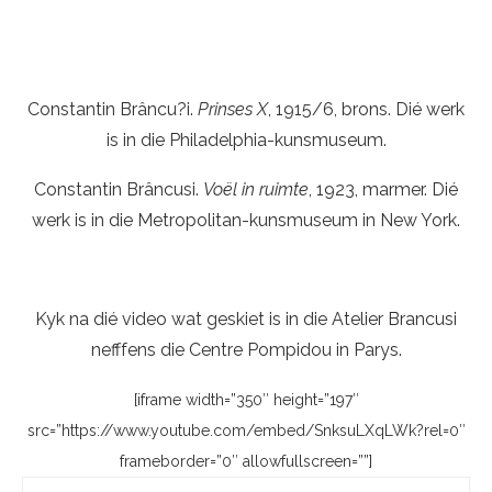
Constantin Brâncu?i.
Prinses X
, 1915/6, brons. Dié werk
is in die Philadelphia-kunsmuseum.
Constantin Brâncusi.
Voël in ruimte
, 1923, marmer. Dié
werk is in die Metropolitan-kunsmuseum in New York.
Kyk na dié video wat geskiet is in die Atelier Brancusi
nefffens die Centre Pompidou in Parys.
[iframe width=”350″ height=”197″
src=”https://www.youtube.com/embed/SnksuLXqLWk?rel=0″
frameborder=”0″ allowfullscreen=””]