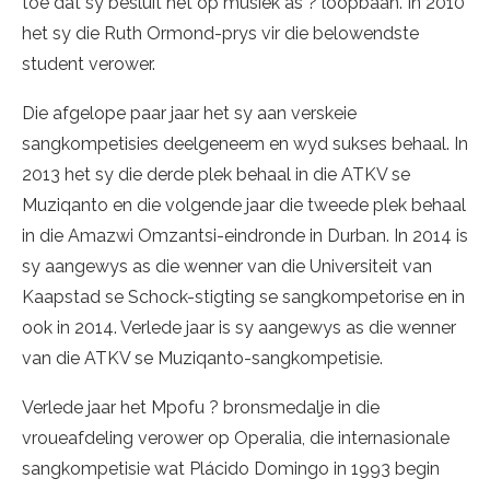
toe dat sy besluit het op musiek as ? loopbaan. In 2010
het sy die Ruth Ormond-prys vir die belowendste
student verower.
Die afgelope paar jaar het sy aan verskeie
sangkompetisies deelgeneem en wyd sukses behaal. In
2013 het sy die derde plek behaal in die ATKV se
Muziqanto en die volgende jaar die tweede plek behaal
in die Amazwi Omzantsi-eindronde in Durban. In 2014 is
sy aangewys as die wenner van die Universiteit van
Kaapstad se Schock-stigting se sangkompetorise en in
ook in 2014. Verlede jaar is sy aangewys as die wenner
van die ATKV se Muziqanto-sangkompetisie.
Verlede jaar het Mpofu ? bronsmedalje in die
vroueafdeling verower op Operalia, die internasionale
sangkompetisie wat Plácido Domingo in 1993 begin