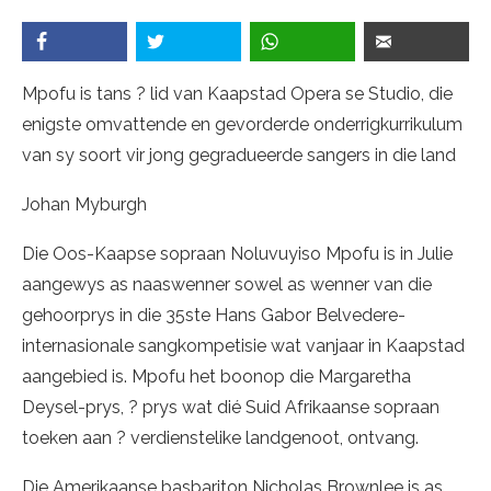
Mpofu is tans ? lid van Kaapstad Opera se Studio, die
enigste omvattende en gevorderde onderrigkurrikulum
van sy soort vir jong gegradueerde sangers in die land
Johan Myburgh
Die Oos-Kaapse sopraan Noluvuyiso Mpofu is in Julie
aangewys as naaswenner sowel as wenner van die
gehoorprys in die 35ste Hans Gabor Belvedere-
internasionale sangkompetisie wat vanjaar in Kaapstad
aangebied is. Mpofu het boonop die Margaretha
Deysel-prys, ? prys wat dié Suid Afrikaanse sopraan
toeken aan ? verdienstelike landgenoot, ontvang.
Die Amerikaanse basbariton Nicholas Brownlee is as