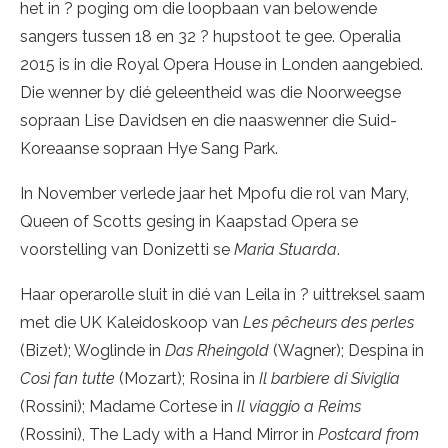
het in ? poging om die loopbaan van belowende
sangers tussen 18 en 32 ? hupstoot te gee. Operalia
2015 is in die Royal Opera House in Londen aangebied.
Die wenner by dié geleentheid was die Noorweegse
sopraan Lise Davidsen en die naaswenner die Suid-
Koreaanse sopraan Hye Sang Park.
In November verlede jaar het Mpofu die rol van Mary,
Queen of Scotts gesing in Kaapstad Opera se
voorstelling van Donizetti se
Maria Stuarda
.
Haar operarolle sluit in dié van Leila in ? uittreksel saam
met die UK Kaleidoskoop van
Les pêcheurs des perles
(Bizet); Woglinde in
Das Rheingold
(Wagner); Despina in
Così fan tutte
(Mozart); Rosina in
Il barbiere di Siviglia
(Rossini); Madame Cortese in
Il viaggio a Reims
(Rossini), The Lady with a Hand Mirror in
Postcard from