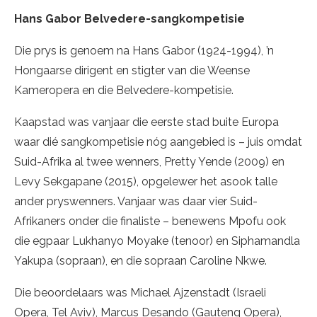
Hans Gabor Belvedere-sangkompetisie
Die prys is genoem na Hans Gabor (1924-1994), ’n
Hongaarse dirigent en stigter van die Weense
Kameropera en die Belvedere-kompetisie.
Kaapstad was vanjaar die eerste stad buite Europa
waar dié sangkompetisie nóg aangebied is – juis omdat
Suid-Afrika al twee wenners, Pretty Yende (2009) en
Levy Sekgapane (2015), opgelewer het asook talle
ander pryswenners. Vanjaar was daar vier Suid-
Afrikaners onder die finaliste – benewens Mpofu ook
die egpaar Lukhanyo Moyake (tenoor) en Siphamandla
Yakupa (sopraan), en die sopraan Caroline Nkwe.
Die beoordelaars was Michael Ajzenstadt (Israeli
Opera, Tel Aviv), Marcus Desando (Gauteng Opera),