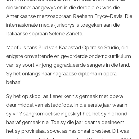
die wenner aangewys en in die derde plek was die
Amerikaanse mezzosopraan Raehann Bryce-Davis. Die
internasionale media-jurieprys is toegeken aan die
Italiaanse sopraan Selene Zanetti.
Mpofu is tans ? lid van Kaapstad Opera se Studio, die
enigste omvattende en gevorderde onderrigkurrikulum
van sy soort vir jong gegradueerde sangers in die land.
Sy het onlangs haar nagraadse diploma in opera
behaal.
Sy het op skool as tiener kennis gemaak met opera
deur middel van eisteddfods. In die eerste jaar waarin
sy vir ? sangkompetisie ingeskryf het, het sy nie hond
haaraf gemaak nie. Toe sy die jaar daarna deelneem,
het sy provinsiaal sowel as nasionaal presteer. Dit was