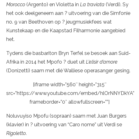
Morocco
(Argento) en Violetta in
La traviata
(Verdi). Sy
het ook deelgeneem aan ? uitvoering van die Simfonie
no. 9 van Beethoven op ? jeugmusiekfees wat
Kunstekaap en die Kaapstad Filharmonie aangebied
het.
Tydens die basbariton Bryn Terfel se besoek aan Suid-
Afrika in 2014 het Mpofo ? duet uit
L’elisir d’amore
(Donizetti) saam met dié Walliese operasanger gesing.
[iframe width=”560″ height=”315″
src=”https://www.youtube.com/embed/hlOrNNYDkYA”
frameborder=”0″ allowfullscreen=””]
Noluvuyiso Mpofu (sopraan) saam met Juan Burgers
(klavier) in ? uitvoering van “Caro nome” uit Verdi se
Rigoletto
.