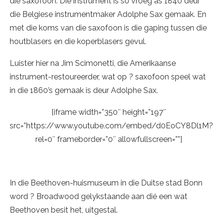
die saxofoon. Dié instrument is so vroeg as 1840 deur
die Belgiese instrumentmaker Adolphe Sax gemaak. En
met die koms van die saxofoon is die gaping tussen die
houtblasers en die koperblasers gevul.
Luister hier na Jim Scimonetti, die Amerikaanse
instrument-restoureerder, wat op ? saxofoon speel wat
in die 1860’s gemaak is deur Adolphe Sax.
[iframe width=”350″ height=”197″
src=”https://www.youtube.com/embed/d0EoCY8Dl1M?
rel=0″ frameborder=”0″ allowfullscreen=””]
In die Beethoven-huismuseum in die Duitse stad Bonn
word ? Broadwood gelykstaande aan dié een wat
Beethoven besit het, uitgestal.