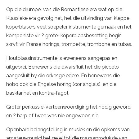
Op die drumpel van die Romantiese era wat op die
Klassieke era gevolg het, het die uitvinding van kleppe
koperblasers veel soepeler instrumente gemaak en het
komponiste vir ? groter koperblaasbesetting begin
skryf: vir Franse horings, trompette, trombone en tubas.
Houtblaasinstrumente is eweneens aangepas en
uitgebrei. Benewens die dwarsfluit het die piccolo
aangesluit by die orkesgeledere. En benewens die
hobo ook die Engelse horing (cor anglais), en die
basklarinet en kontra-fagot.
Groter perkussie-verteenwoordiging het nodig geword
en ? harp of twee was nie ongewoon nie.
Openbare belangstelling in musiek en die opkoms van
amateur-musici het gelei tot die massaproduksie van