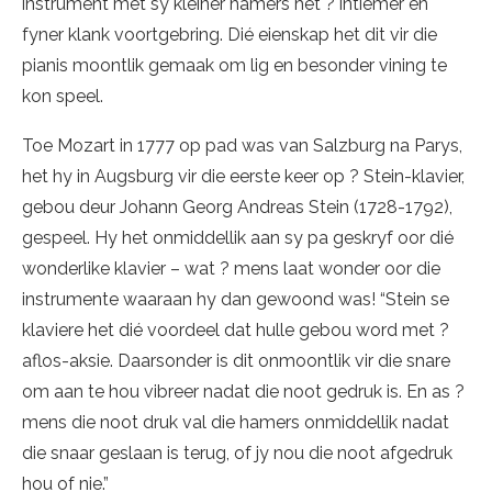
instrument met sy kleiner hamers het ? intiemer en
fyner klank voortgebring. Dié eienskap het dit vir die
pianis moontlik gemaak om lig en besonder vining te
kon speel.
Toe Mozart in 1777 op pad was van Salzburg na Parys,
het hy in Augsburg vir die eerste keer op ? Stein-klavier,
gebou deur Johann Georg Andreas Stein (1728-1792),
gespeel. Hy het onmiddellik aan sy pa geskryf oor dié
wonderlike klavier – wat ? mens laat wonder oor die
instrumente waaraan hy dan gewoond was! “Stein se
klaviere het dié voordeel dat hulle gebou word met ?
aflos-aksie. Daarsonder is dit onmoontlik vir die snare
om aan te hou vibreer nadat die noot gedruk is. En as ?
mens die noot druk val die hamers onmiddellik nadat
die snaar geslaan is terug, of jy nou die noot afgedruk
hou of nie.”