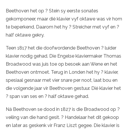
Beethoven het op ? Stein sy eerste sonates
gekomponeer, maar dié klavier vyf oktawe was vir hom
te beperkend. Daarom het hy ? Streicher met vyf en ?
half oktawe gekry.
Teen 1817 het die doofwordende Beethoven ? luider
klavier nodig gehad. Die Engelse klaviermaker Thomas
Broadwood was juis toe op besoek aan Wene en het
Beethoven ontmoet. Terug in Londen het hy ? klavier,
spesiaal gesnaar met vier snare per noot, laat bou en
die volgende jaar vir Beethoven gestuur. Dié klavier het
? span van ses en ? half oktawe gehad.
Ná Beethoven se dood in 1827 is die Broadwood op ?
veiling van die hand gesit. ? Handelaar het dit gekoop
en later as geskenk vir Franz Liszt gegee. Die klavier is