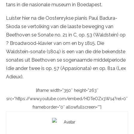
tans in die nasionale museum in Boedapest.
Luister hier na die Oostenrykse pianis Paul Badura-
Skoda se vertolking van die laaste beweging van
Beethoven se Sonate no. 21 in C, op. 53 (Waldstein) op
? Broadwood-klavier van om en by 1815. Die
Waldstein-sonate (1804) is een van die drie bekendste
sonates uit Beethoven se sogenaamde middelperiode
(die ander twee is op. 57 (Appasionata) en op. 81a (Lex
Adieux).
[iframe width=”350″ height=”263″
src=”https://www.youtube.com/embed/HDTeOZx3W14?rel=0″
frameborder=”0″ allowfullscreen=””]