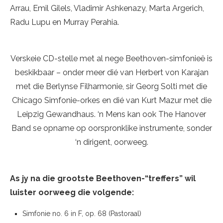
Arrau, Emil Gilels, Vladimir Ashkenazy, Marta Argerich,
Radu Lupu en Murray Perahia.
Verskeie CD-stelle met al nege Beethoven-simfonieë is
beskikbaar – onder meer dié van Herbert von Karajan
met die Berlynse Filharmonie, sir Georg Solti met die
Chicago Simfonie-orkes en dié van Kurt Mazur met die
Leipzig Gewandhaus. ‘n Mens kan ook The Hanover
Band se opname op oorspronklike instrumente, sonder
‘n dirigent, oorweeg.
As jy na die grootste Beethoven-“treffers” wil
luister oorweeg die volgende:
Simfonie no. 6 in F, op. 68 (Pastoraal)