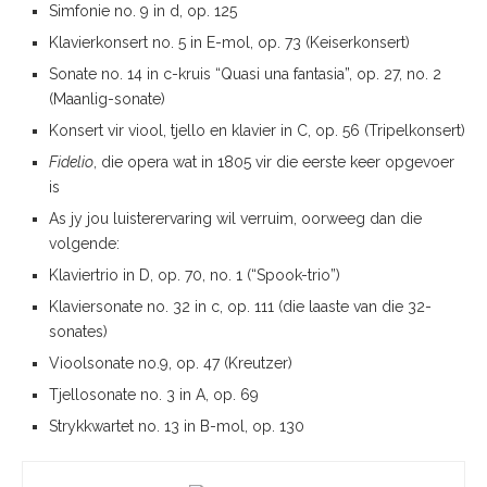
Simfonie no. 9 in d, op. 125
Klavierkonsert no. 5 in E-mol, op. 73 (Keiserkonsert)
Sonate no. 14 in c-kruis “Quasi una fantasia”, op. 27, no. 2
(Maanlig-sonate)
Konsert vir viool, tjello en klavier in C, op. 56 (Tripelkonsert)
Fidelio
, die opera wat in 1805 vir die eerste keer opgevoer
is
As jy jou luisterervaring wil verruim, oorweeg dan die
volgende:
Klaviertrio in D, op. 70, no. 1 (“Spook-trio”)
Klaviersonate no. 32 in c, op. 111 (die laaste van die 32-
sonates)
Vioolsonate no.9, op. 47 (Kreutzer)
Tjellosonate no. 3 in A, op. 69
Strykkwartet no. 13 in B-mol, op. 130