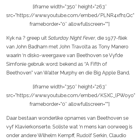
[iframe width=”350″ height=”263″
src=”https://www.youtube.com/embed/PLNR4xfh1Qc”
frameborder=”0″ allowfullscreen=””]
Kyk na ? greep uit
Saturday Night Fever
, die 1977-fliek
van John Badham met John Travolta as Tony Manero
waarin ‘n disko-weergawe van Beethoven se Vyfde
Simfonie gebruik word: bekend as “A Fifth of
Beethoven” van Walter Murphy en die Big Apple Band.
[iframe width=”350″ height=”263″
src=”https://www.youtube.com/embed/KSXC_lPWoyo”
frameborder=”0″ allowfullscreen=””]
Daar bestaan wonderlike opnames van Beethoven se
vyf Klavierkonserte. Soliste wat ‘n mens kan oorweeg is
onder andere Wilhelm Kempff, Rudolf Serkin, Claudio