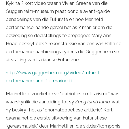
Kyk na ? kort video waarin Vivien Greene van die
Guggenheim-museum praat oor die avant-garde
benaderings van die Futuriste en hoe Marinetti
performance-aande gereël het as ? manier om die
beweging se doelstellings te propageer. Mary Ann
Hoag beskryf ook ? rekonstruksie van een van Balla se
performance-aanbiedings tydens die Guggenheim se
uitstalling van Italiaanse Futurisme.
http://www.guggenheim.org/video/futurist-
performance-and-f-t-marinetti
Marinetti se voorliefde vir “patriotiese militarisme” was
waarskynlik die aanleiding tot sy
Zang tumb tumb
, wat
hy beskryf het as “onomatopoëtiese artillerie”. Kort
daarna het die eerste uitvoering van Futuristiese
“geraasmusiek” deur Marinetti en die skilder/komponis