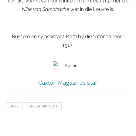
(Unieke vorms van kontinuïteit in ruimte), 1913, met die
Nike van Samotrache
wat in die Louvre is.
Russolo en sy assistant Piatti by die “intonarumori”,
1913.
Caxton Magazines staff
ARTS
ENTERTAINMENT