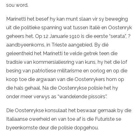
sou word.
Marinetti het besef hy kan munt slaan vir sy beweging
uit die politieke spanning wat tussen Italië en Oostenryk
geheers het. Op 12 Januarie 1910 is die eerste “serata”, ?
aandbyeenkoms, in Trieste aangebied. By dié
geleentheid het Marinetti te velde getrek teen die
tradisie van kommersialiesring van kuns, hy het die lof
besing van patriotiese militarisme en oorlog en op die
koop toe die argwaan van die Oostenrykers hom op
die hals gehaal. Na die Oostenrykse polisie het hy
onder meer verwys as “wandelende pissoirs”.
Die Oostenrykse konsulaat het beswaar gemaak by die
Italiaanse owerheid en van toe af is die Futuriste se
byeenkomste deur die polisie dopgehou.