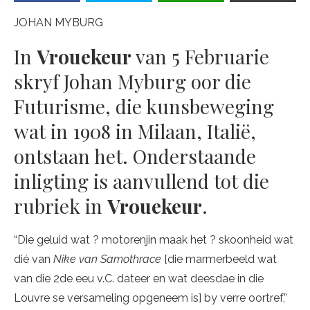
JOHAN MYBURG
In
Vrouekeur
van 5 Februarie
skryf Johan Myburg oor die
Futurisme, die kunsbeweging
wat in 1908 in Milaan, Italië,
ontstaan het. Onderstaande
inligting is aanvullend tot die
rubriek in
Vrouekeur
.
“Die geluid wat ? motorenjin maak het ? skoonheid wat
dié van
Nike van Samothrace
[die marmerbeeld wat
van die 2de eeu v.C. dateer en wat deesdae in die
Louvre se versameling opgeneem is] by verre oortref,”