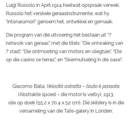
Luigi Russolo in April 1914 heelwat opspraak verwek.
Russolo het verskeie geraasinstrumente, wat hy
“intonarumori” genoem het, ontwikkel en gemaak.
Die program van dié uitvoering het bestaan uit “?
network van geraas” met die titels: “Die ontwaking van
? stad”, “Die ontmoeting van motors en vliegtuie”, “Ete
op die casino se terras”, en “Skermutseling in die oase”.
Giacomo Balla,
Velocità astratta – l’auto è passata
(Abstrakte spoed – die motor is verby), 1913,
olie op doek (55,2 x 70,4 x 52 cm). Dié skildery is in die
versameling van die Tate-galery in Londen.