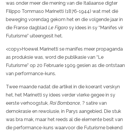
was onder meer die mening van die Italiaanse digter
Filippo Tommaso Marinetti (1876-1944) wat met dié
beweging vorendag gekom het en die volgende jaar in
die Franse dagblad
Le Figaro
sy idees in sy “Manifes vir
Futurisme” uiteengesit het.
<copy>Hoewel Marinetti se manifes meer propaganda
as produksie was, word die publikasie van “Le
Futurisme” op 20 Februarie 1909 gesien as die ontstaan
van performance-kuns.
Twee maande nadat die artikel in die koerant verskyn
het, het Marinetti sy idees verder vlerke gegee in sy
eerste verhoogstuk,
Roi Bombance
, ? satire van
demokrasie en rewolusie, in Parys aangebied. Die stuk
was bra mak, maar het reeds al die elemente besit van
die performance-kuns waarvoor die Futurisme bekend