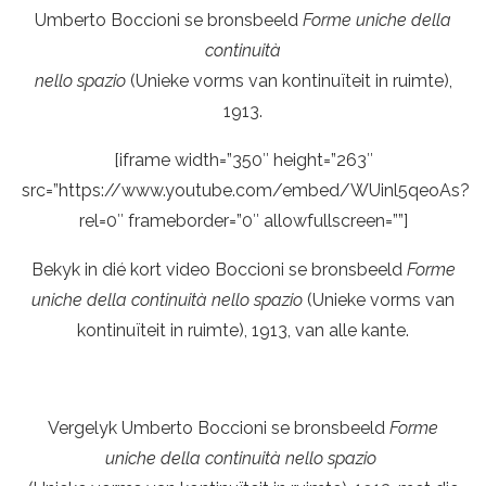
Umberto Boccioni se bronsbeeld
Forme uniche della
continuità
nello spazio
(Unieke vorms van kontinuïteit in ruimte),
1913.
[iframe width=”350″ height=”263″
src=”https://www.youtube.com/embed/WUinl5qeoAs?
rel=0″ frameborder=”0″ allowfullscreen=””]
Bekyk in dié kort video Boccioni se bronsbeeld
Forme
uniche della continuità
nello spazio
(Unieke vorms van
kontinuïteit in ruimte), 1913, van alle kante.
Vergelyk Umberto Boccioni se bronsbeeld
Forme
uniche della continuità nello spazio