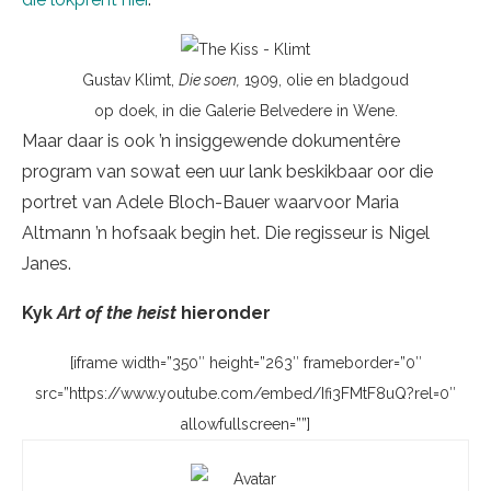
Gustav Klimt,
Die soen,
1909, olie en bladgoud
op doek, in die Galerie Belvedere in Wene.
Maar daar is ook ’n insiggewende dokumentêre
program van sowat een uur lank beskikbaar oor die
portret van Adele Bloch-Bauer waarvoor Maria
Altmann ’n hofsaak begin het. Die regisseur is Nigel
Janes.
Kyk
Art of the heist
hieronder
[iframe width=”350″ height=”263″ frameborder=”0″
src=”https://www.youtube.com/embed/Ifi3FMtF8uQ?rel=0″
allowfullscreen=””]