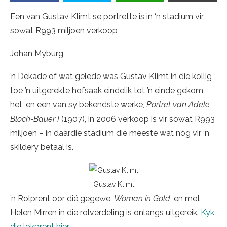
Een van Gustav Klimt se portrette is in ‘n stadium vir
sowat R993 miljoen verkoop
Johan Myburg
’n Dekade of wat gelede was Gustav Klimt in die kollig
toe ’n uitgerekte hofsaak eindelik tot ’n einde gekom
het, en een van sy bekendste werke,
Portret van Adele
Bloch-Bauer I
(1907), in 2006 verkoop is vir sowat R993
miljoen – in daardie stadium die meeste wat nóg vir ‘n
skildery betaal is.
Gustav Klimt
’n Rolprent oor dié gegewe,
Woman in Gold
, en met
Helen Mirren in die rolverdeling is onlangs uitgereik.
Kyk
die lokprent hier
.