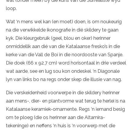
wat (onder meer) by die kuns van die Surrealiste wyd
loop.
Wat ‘n mens wel kan (en moet) doen, is om noukeurig
na die verwikkelde ikonografie in dié skildery te gaan
kyk. Die kleurgebruik (geel, blou en oker) herinner
onmiddellik aan dié van die Katalaanse fresko’s in die
kerke van die Vall de Boí in die noordooste van Spanje.
Die doek (66 x 92,7 cm) word horisontaal in drie verdeel
wat aarde, see en lug sou kon ondeskei. ‘n Diagonale
lyn van links bo na regs onder skep die illusie van nag.
Die verskeidenheid voorwerpe in die skildery herinner
aan mens-, dier- en plantvorme wat terug te herlei is na
Katalaanse keramiek-ornamente. Regs ‘n iemand besig
om te ploeg (die os herinner aan die Altamira-
tekeninge) en neffens ‘n huis is ‘n voorwerp met die