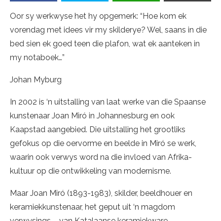
Oor sy werkwyse het hy opgemerk: “Hoe kom ek
vorendag met idees vir my skilderye? Wel, saans in die
bed sien ek goed teen die plafon, wat ek aanteken in
my notaboek…”
Johan Myburg
In 2002 is ‘n uitstalling van laat werke van die Spaanse
kunstenaar Joan Miró in Johannesburg en ook
Kaapstad aangebied. Die uitstalling het grootliks
gefokus op die oervorme en beelde in Miró se werk,
waarin ook verwys word na die invloed van Afrika-
kultuur op die ontwikkeling van modernisme.
Maar Joan Miró (1893-1983), skilder, beeldhouer en
keramiekkunstenaar, het geput uit ‘n magdom
verwysings – van Katalaanse keramiekware,