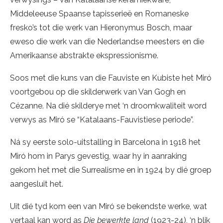
Middeleeuse Spaanse tapisserieë en Romaneske
fresko’s tot die werk van Hieronymus Bosch, maar
eweso die werk van die Nederlandse meesters en die
Amerikaanse abstrakte ekspressionisme.
Soos met die kuns van die Fauviste en Kubiste het Miró
voortgebou op die skilderwerk van Van Gogh en
Cézanne. Na dié skilderye met ‘n droomkwaliteit word
verwys as Miró se “Katalaans-Fauvistiese periode”.
Ná sy eerste solo-uitstalling in Barcelona in 1918 het
Miró hom in Parys gevestig, waar hy in aanraking
gekom het met die Surrealisme en in 1924 by dié groep
aangesluit het.
Uit dié tyd kom een van Miró se bekendste werke, wat
vertaal kan word as
Die bewerkte land
(1923-24), ‘n blik