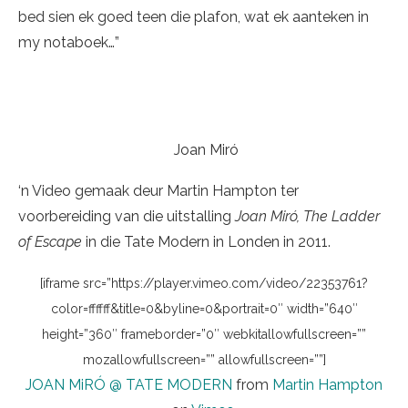
bed sien ek goed teen die plafon, wat ek aanteken in
my notaboek…”
Joan Miró
‘n Video gemaak deur Martin Hampton ter
voorbereiding van die uitstalling
Joan Miró, The Ladder
of Escape
in die Tate Modern in Londen in 2011.
[iframe src=”https://player.vimeo.com/video/22353761?
color=ffffff&title=0&byline=0&portrait=0″ width=”640″
height=”360″ frameborder=”0″ webkitallowfullscreen=””
mozallowfullscreen=”” allowfullscreen=””]
JOAN MiRÓ @ TATE MODERN
from
Martin Hampton