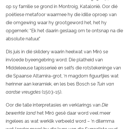
op sy familie se grond in Montroig, Katalonië. Oor dié
poëtiese metafoor waarmee hy die idille oproep van
die omgewing waar hy grootgeword het, het hy
opgemerk: “Ek het daarin geslaag om te ontsnap na die
absolute natuur.”
Dis juis in dié skildery waarin heelwat van Miró se
invloede byeengebring word: Die platheid van
Middeleeuse tapisserieë en selfs die rotstekeninge van
die Spaanse Altamira-grot, ‘n magdom figuurtjies wat
herinner aan keramiek, en les bes Bosch se
Tuin van
aardse vreugdes
(1503-15).
Oor die talle interpretasies en verklarings van
Die
bewerkte land
het Miró gesê daar word veel meer
íngelees as wat werklik verbeeld word – ‘n dilemma