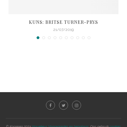
KUNS: BRITSE TURNER-PRYS
21/07/2019
© Kopiereg 2023
Vrouekeur
.
Voorwaardes en bepalings.
Ons gebruik
cookies