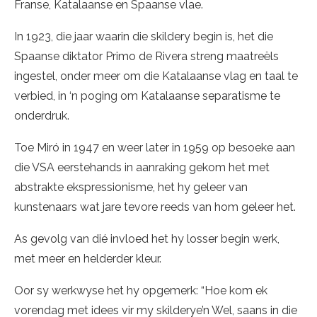
Franse, Katalaanse en Spaanse vlae.
In 1923, die jaar waarin die skildery begin is, het die
Spaanse diktator Primo de Rivera streng maatreëls
ingestel, onder meer om die Katalaanse vlag en taal te
verbied, in ‘n poging om Katalaanse separatisme te
onderdruk.
Toe Miró in 1947 en weer later in 1959 op besoeke aan
die VSA eerstehands in aanraking gekom het met
abstrakte ekspressionisme, het hy geleer van
kunstenaars wat jare tevore reeds van hom geleer het.
As gevolg van dié invloed het hy losser begin werk,
met meer en helderder kleur.
Oor sy werkwyse het hy opgemerk: “Hoe kom ek
vorendag met idees vir my skilderye’n Wel, saans in die