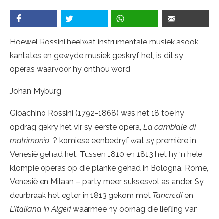
Hoewel Rossini heelwat instrumentale musiek asook
kantates en gewyde musiek geskryf het, is dit sy
operas waarvoor hy onthou word
Johan Myburg
Gioachino Rossini (1792-1868) was net 18 toe hy
opdrag gekry het vir sy eerste opera,
La cambiale di
matrimonio
, ? komiese eenbedryf wat sy première in
Venesië gehad het. Tussen 1810 en 1813 het hy ‘n hele
klompie operas op die planke gehad in Bologna, Rome,
Venesië en Milaan – party meer suksesvol as ander. Sy
deurbraak het egter in 1813 gekom met
Tancredi
en
L’Italiana in Algeri
waarmee hy oornag die liefling van