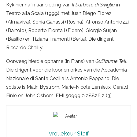
Kyk hier na ‘n aanbieding van
Il barbiere di Siviglia
in
Teatro alla Scala (1999) met Juan Diego Florez
(Almaviva), Sonia Ganassi (Rosina), Alfonso Antoniozzi
(Bartolo), Roberto Frontali (Figaro), Giorgio Surjan
(Basilio) en Tiziana Tramonti (Berta). Die dirigent
Riccardo Chailly.
Oorweeg hierdie opname (in Frans) van
Guillaume Tell
.
Die dirigent voor die koor en orkes van die Accademia
Nazionale di Santa Cecilia is Antonio Pappano. Die
soliste is Malin Byström, Marie-Nicole Lemieux; Gerald
Finle en John Osborn. EMI 50999 0 28826 2 (3)
Vrouekeur Staff