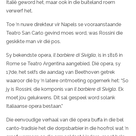
Italië geword het, maar ook in die buiteland roem
verwerf het.
Toe ‘n nuwe direkteur vir Napels se vooraanstaande
Teatro San Carlo gevind moes word, was Rossini die
geskikte man vir dié pos.
Sy bekendste opera,
Il barbiere di Siviglia
, is in 1816 in
Rome se Teatro Argentina aangebied. Dié opera, sy
17de, het selfs die aandag van Beethoven getrek
waaroor dié by ‘n latere ontmoeting opgemerk het: “So
jy is Rossini, die komponis van
Il barbiere di Sivigla
. Ek
moet jou gelukwens. Dit sal gespeel word solank
Italiaanse opera bestaan.”
Die eenvoudige verhaal van dié opera buffa in die bel
canto-tradisie het die dorpsbarbier in die hoofrol wat ‘n