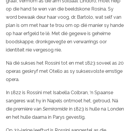
graaf, vermom as die arm soldaat Lindoro, moet help
op die hand te wen van die beeldskone Rosina. Sy
word bewaak deur haar voog, dr. Bartolo, wat self van
plan is om met haar te trou om op dié manier sy hande
op haar erfgeld te lê. Met dié gegewe is geheime
boodskappe, dronkgevegte en verwarrings oor
identiteit nie vergesog nie.
Ná dié sukses het Rossini tot en met 1823 soveel as 20
operas geskryf met Otello as sy suksesvolste ernstige
opera.
In 1822 is Rossini met Isabella Colbran, ‘n Spaanse
sangeres wat hy in Napels ontmoet het, getroud. Ná
die première van
Semiramide
in 1823 is hulle na Londen
en het hulle daarna in Parys gevestig.
Op 32-jarige leeftyd is Rossini aangestel as die