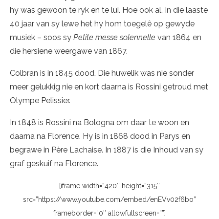
hy was gewoon te ryk en te lui. Hoe ook al. In die laaste
40 jaar van sy lewe het hy hom toegelê op gewyde
musiek – soos sy
Petite messe solennelle
van 1864 en
die hersiene weergawe van 1867.
Colbran is in 1845 dood. Die huwelik was nie sonder
meer gelukkig nie en kort daarna is Rossini getroud met
Olympe Pelissier.
In 1848 is Rossini na Bologna om daar te woon en
daarna na Florence. Hy is in 1868 dood in Parys en
begrawe in Père Lachaise. In 1887 is die Inhoud van sy
graf geskuif na Florence.
[iframe width=”420″ height=”315″
src=”https://www.youtube.com/embed/enEVv02f6bo”
frameborder=”0″ allowfullscreen=””]