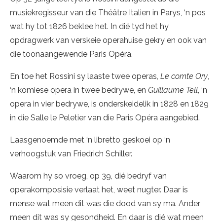
musiekregisseur van die Théâtre Italien in Parys, ‘n pos
wat hy tot 1826 beklee het. In dié tyd het hy
opdragwerk van verskeie operahuise gekry en ook van
die toonaangewende Paris Opéra.
En toe het Rossini sy laaste twee operas,
Le comte Ory
,
‘n komiese opera in twee bedrywe, en
Guillaume Tell
, ‘n
opera in vier bedrywe, is onderskeidelik in 1828 en 1829
in die Salle le Peletier van die Paris Opéra aangebied.
Laasgenoemde met ‘n libretto geskoei op ‘n
verhoogstuk van Friedrich Schiller.
Waarom hy so vroeg, op 39, dié bedryf van
operakomposisie verlaat het, weet nugter. Daar is
mense wat meen dit was die dood van sy ma. Ander
meen dit was sy gesondheid. En daar is dié wat meen