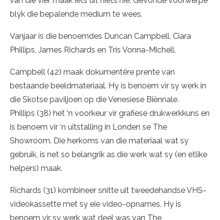
van die vier maak iets uit niets nie. Gevonde voorwerpe
blyk die bepalende medium te wees.
Vanjaar is die benoemdes Duncan Campbell, Ciara
Phillips, James Richards en Tris Vonna-Michell.
Campbell (42) maak dokumentêre prente van
bestaande beeldmateriaal. Hy is benoem vir sy werk in
die Skotse paviljoen op die Venesiese Biënnale.
Phillips (38) het ‘n voorkeur vir grafiese drukwerkkuns en
is benoem vir ‘n uitstalling in Londen se The
Showroom. Die herkoms van die materiaal wat sy
gebruik, is net so belangrik as die werk wat sy (en etlike
helpers) maak.
Richards (31) kombineer snitte uit tweedehandse VHS-
videokassette met sy eie video-opnames. Hy is
benoem vir sy werk wat deel was van The