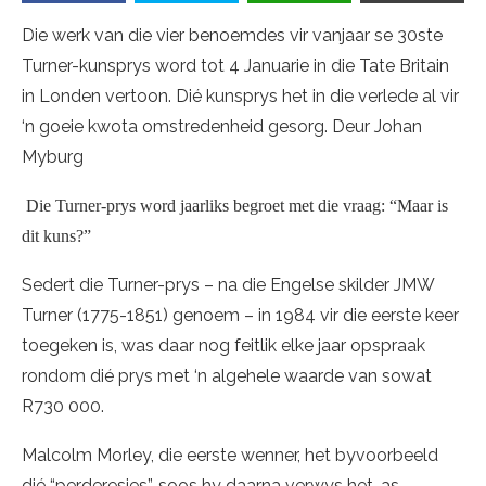
Die werk van die vier benoemdes vir vanjaar se 30ste
Turner-kunsprys word tot 4 Januarie in die Tate Britain
in Londen vertoon. Dié kunsprys het in die verlede al vir
‘n goeie kwota omstredenheid gesorg. Deur Johan
Myburg
Die Turner-prys word jaarliks begroet met die vraag: “Maar is
dit kuns?”
Sedert die Turner-prys – na die Engelse skilder JMW
Turner (1775-1851) genoem – in 1984 vir die eerste keer
toegeken is, was daar nog feitlik elke jaar opspraak
rondom dié prys met ‘n algehele waarde van sowat
R730 000.
Malcolm Morley, die eerste wenner, het byvoorbeeld
dié “perderesies”, soos hy daarna verwys het, as