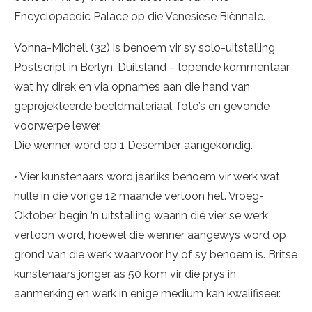
Encyclopaedic Palace op die Venesiese Biënnale.
Vonna-Michell (32) is benoem vir sy solo-uitstalling
Postscript in Berlyn, Duitsland – lopende kommentaar
wat hy direk en via opnames aan die hand van
geprojekteerde beeldmateriaal, foto’s en gevonde
voorwerpe lewer.
Die wenner word op 1 Desember aangekondig.
• Vier kunstenaars word jaarliks benoem vir werk wat
hulle in die vorige 12 maande vertoon het. Vroeg-
Oktober begin ‘n uitstalling waarin dié vier se werk
vertoon word, hoewel die wenner aangewys word op
grond van die werk waarvoor hy of sy benoem is. Britse
kunstenaars jonger as 50 kom vir die prys in
aanmerking en werk in enige medium kan kwalifiseer.