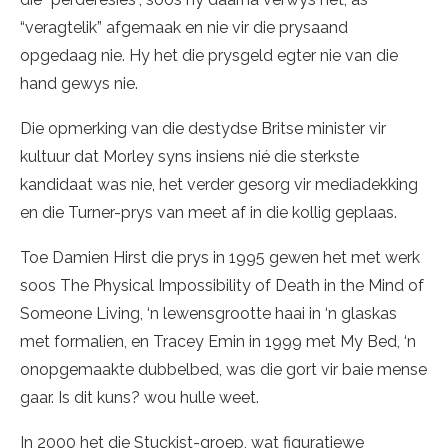
“veragtelik” afgemaak en nie vir die prysaand
opgedaag nie. Hy het die prysgeld egter nie van die
hand gewys nie.
Die opmerking van die destydse Britse minister vir
kultuur dat Morley syns insiens nié die sterkste
kandidaat was nie, het verder gesorg vir mediadekking
en die Turner-prys van meet af in die kollig geplaas.
Toe Damien Hirst die prys in 1995 gewen het met werk
soos The Physical Impossibility of Death in the Mind of
Someone Living, ‘n lewensgrootte haai in ‘n glaskas
met formalien, en Tracey Emin in 1999 met My Bed, ‘n
onopgemaakte dubbelbed, was die gort vir baie mense
gaar. Is dit kuns? wou hulle weet.
In 2000 het die Stuckist-groep, wat figuratiewe