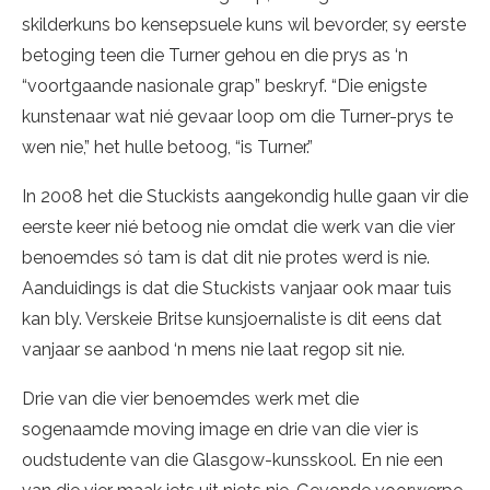
skilderkuns bo kensepsuele kuns wil bevorder, sy eerste
betoging teen die Turner gehou en die prys as ‘n
“voortgaande nasionale grap” beskryf. “Die enigste
kunstenaar wat nié gevaar loop om die Turner-prys te
wen nie,” het hulle betoog, “is Turner.”
In 2008 het die Stuckists aangekondig hulle gaan vir die
eerste keer nié betoog nie omdat die werk van die vier
benoemdes só tam is dat dit nie protes werd is nie.
Aanduidings is dat die Stuckists vanjaar ook maar tuis
kan bly. Verskeie Britse kunsjoernaliste is dit eens dat
vanjaar se aanbod ‘n mens nie laat regop sit nie.
Drie van die vier benoemdes werk met die
sogenaamde moving image en drie van die vier is
oudstudente van die Glasgow-kunsskool. En nie een