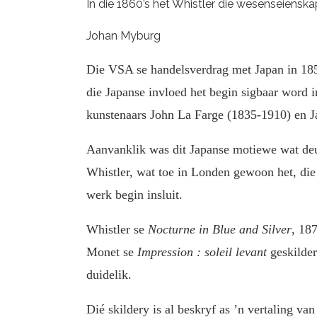
In die 1860’s het Whistler die wesenseienska
Johan Myburg
Die VSA se handelsverdrag met Japan in 1854 
die Japanse invloed het begin sigbaar word 
kunstenaars John La Farge (1835-1910) en 
Aanvanklik was dit Japanse motiewe wat deur
Whistler, wat toe in Londen gewoon het, di
werk begin insluit.
Whistler se
Nocturne in Blue and Silver
, 187
Monet se
Impression : soleil levant
geskilder
duidelik.
Dié skildery is al beskryf as ’n vertaling v