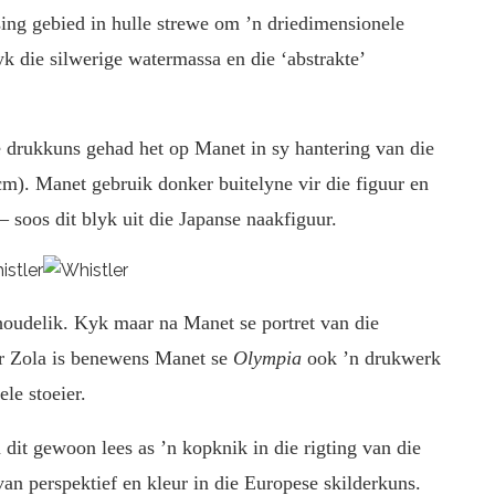
sing gebied in hulle strewe om ’n driedimensionele
lyk die silwerige watermassa en die ‘abstrakte’
 drukkuns gehad het op Manet in sy hantering van die
cm). Manet gebruik donker buitelyne vir die figuur en
– soos dit blyk uit die Japanse naakfiguur.
oudelik. Kyk maar na Manet se portret van die
er Zola is benewens Manet se
Olympia
ook ’n drukwerk
le stoeier.
dit gewoon lees as ’n kopknik in die rigting van die
an perspektief en kleur in die Europese skilderkuns.