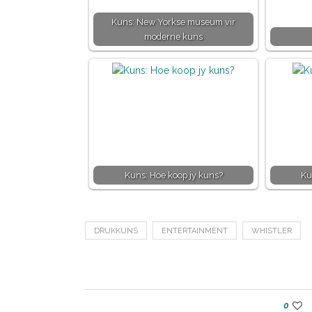
Kuns: New Yorkse museum vir
moderne kuns
Kuns: Hoe koop jy kuns?
Ku
DRUKKUNS
ENTERTAINMENT
WHISTLER
0