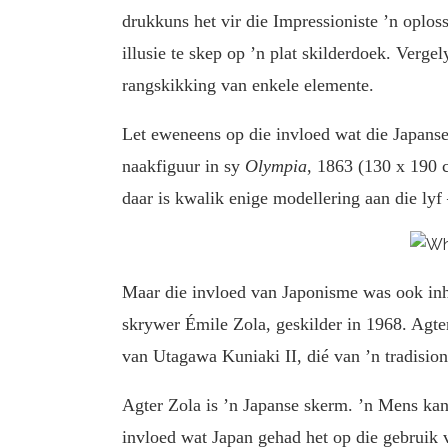
drukkuns het vir die Impressioniste ’n oplos
illusie te skep op ’n plat skilderdoek. Verge
rangskikking van enkele elemente.
Let eweneens op die invloed wat die Japanse
naakfiguur in sy
Olympia
, 1863 (130 x 190 
daar is kwalik enige modellering aan die lyf 
Maar die invloed van Japonisme was ook inh
skrywer Émile Zola, geskilder in 1968. Agt
van Utagawa Kuniaki II, dié van ’n tradisione
Agter Zola is ’n Japanse skerm. ’n Mens kan 
invloed wat Japan gehad het op die gebruik v