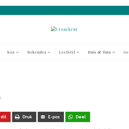
Kos
Bekendes
Leefstyl
Huis & Tuin
Ge
5
 dit
Druk
E-pos
Deel