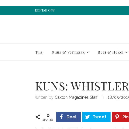
KONTAK ONS
Tuis
Nuus & Vermaak
Brei & Hekel
KUNS: WHISTLER
written by
Caxton Magazines Staff
18/05/201
0
Deel
Tweet
Pin
SHARES