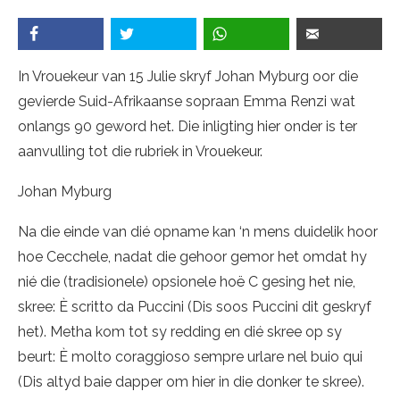
In Vrouekeur van 15 Julie skryf Johan Myburg oor die
gevierde Suid-Afrikaanse sopraan Emma Renzi wat
onlangs 90 geword het. Die inligting hier onder is ter
aanvulling tot die rubriek in Vrouekeur.
Johan Myburg
Na die einde van dié opname kan ‘n mens duidelik hoor
hoe Cecchele, nadat die gehoor gemor het omdat hy
nié die (tradisionele) opsionele hoë C gesing het nie,
skree: È scritto da Puccini (Dis soos Puccini dit geskryf
het). Metha kom tot sy redding en dié skree op sy
beurt: È molto coraggioso sempre urlare nel buio qui
(Dis altyd baie dapper om hier in die donker te skree).