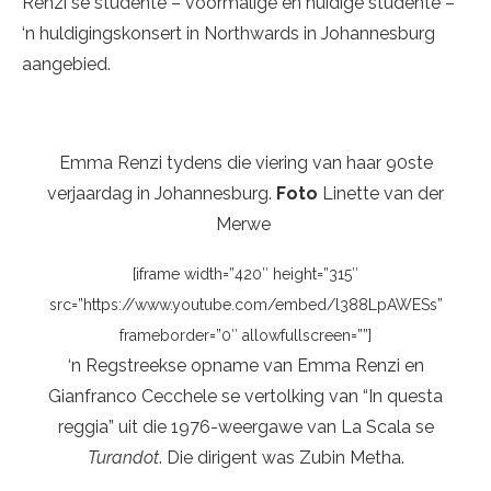
Renzi se studente – voormalige én huidige studente –
‘n huldigingskonsert in Northwards in Johannesburg
aangebied.
Emma Renzi tydens die viering van haar 90ste
verjaardag in Johannesburg.
Foto
Linette van der
Merwe
[iframe width=”420″ height=”315″
src=”https://www.youtube.com/embed/l388LpAWESs”
frameborder=”0″ allowfullscreen=””]
‘n Regstreekse opname van Emma Renzi en
Gianfranco Cecchele se vertolking van “In questa
reggia” uit die 1976-weergawe van La Scala se
Turandot
. Die dirigent was Zubin Metha.