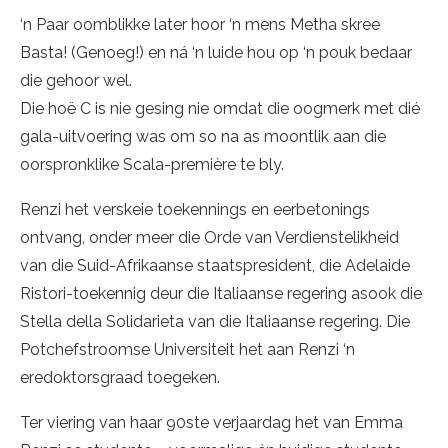
‘n Paar oomblikke later hoor ‘n mens Metha skree
Basta! (Genoeg!) en ná ‘n luide hou op ‘n pouk bedaar
die gehoor wel.
Die hoë C is nie gesing nie omdat die oogmerk met dié
gala-uitvoering was om so na as moontlik aan die
oorspronklike Scala-première te bly.
Renzi het verskeie toekennings en eerbetonings
ontvang, onder meer die Orde van Verdienstelikheid
van die Suid-Afrikaanse staatspresident, die Adelaide
Ristori-toekennig deur die Italiaanse regering asook die
Stella della Solidarieta van die Italiaanse regering. Die
Potchefstroomse Universiteit het aan Renzi ‘n
eredoktorsgraad toegeken.
Ter viering van haar 90ste verjaardag het van Emma