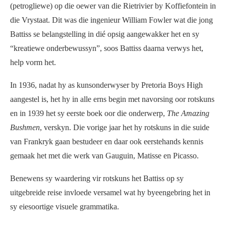
(petrogliewe) op die oewer van die Rietrivier by Koffiefontein in
die Vrystaat. Dit was die ingenieur William Fowler wat die jong
Battiss se belangstelling in dié opsig aangewakker het en sy
“kreatiewe onderbewussyn”, soos Battiss daarna verwys het,
help vorm het.
In 1936, nadat hy as kunsonderwyser by Pretoria Boys High
aangestel is, het hy in alle erns begin met navorsing oor rotskuns
en in 1939 het sy eerste boek oor die onderwerp,
The Amazing
Bushmen
, verskyn. Die vorige jaar het hy rotskuns in die suide
van Frankryk gaan bestudeer en daar ook eerstehands kennis
gemaak het met die werk van Gauguin, Matisse en Picasso.
Benewens sy waardering vir rotskuns het Battiss op sy
uitgebreide reise invloede versamel wat hy byeengebring het in
sy eiesoortige visuele grammatika.