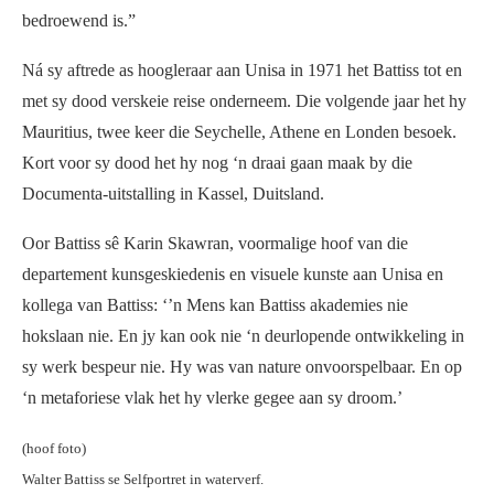
bedroewend is.”
Ná sy aftrede as hoogleraar aan Unisa in 1971 het Battiss tot en
met sy dood verskeie reise onderneem. Die volgende jaar het hy
Mauritius, twee keer die Seychelle, Athene en Londen besoek.
Kort voor sy dood het hy nog ‘n draai gaan maak by die
Documenta-uitstalling in Kassel, Duitsland.
Oor Battiss sê Karin Skawran, voormalige hoof van die
departement kunsgeskiedenis en visuele kunste aan Unisa en
kollega van Battiss: ‘’n Mens kan Battiss akademies nie
hokslaan nie. En jy kan ook nie ‘n deurlopende ontwikkeling in
sy werk bespeur nie. Hy was van nature onvoorspelbaar. En op
‘n metaforiese vlak het hy vlerke gegee aan sy droom.’
(hoof foto)
Walter Battiss se Selfportret in waterverf.