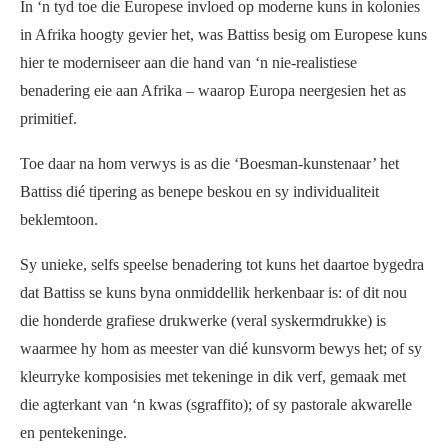
In ‘n tyd toe die Europese invloed op moderne kuns in kolonies
in Afrika hoogty gevier het, was Battiss besig om Europese kuns
hier te moderniseer aan die hand van ‘n nie-realistiese
benadering eie aan Afrika – waarop Europa neergesien het as
primitief.
Toe daar na hom verwys is as die ‘Boesman-kunstenaar’ het
Battiss dié tipering as benepe beskou en sy individualiteit
beklemtoon.
Sy unieke, selfs speelse benadering tot kuns het daartoe bygedra
dat Battiss se kuns byna onmiddellik herkenbaar is: of dit nou
die honderde grafiese drukwerke (veral syskermdrukke) is
waarmee hy hom as meester van dié kunsvorm bewys het; of sy
kleurryke komposisies met tekeninge in dik verf, gemaak met
die agterkant van ‘n kwas (sgraffito); of sy pastorale akwarelle
en pentekeninge.