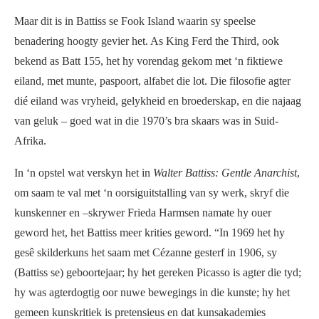
Maar dit is in Battiss se Fook Island waarin sy speelse
benadering hoogty gevier het. As King Ferd the Third, ook
bekend as Batt 155, het hy vorendag gekom met ‘n fiktiewe
eiland, met munte, paspoort, alfabet die lot. Die filosofie agter
dié eiland was vryheid, gelykheid en broederskap, en die najaag
van geluk – goed wat in die 1970’s bra skaars was in Suid-
Afrika.
In ‘n opstel wat verskyn het in
Walter Battiss: Gentle Anarchist
,
om saam te val met ‘n oorsiguitstalling van sy werk, skryf die
kunskenner en –skrywer Frieda Harmsen namate hy ouer
geword het, het Battiss meer krities geword. “In 1969 het hy
gesê skilderkuns het saam met Cézanne gesterf in 1906, sy
(Battiss se) geboortejaar; hy het gereken Picasso is agter die tyd;
hy was agterdogtig oor nuwe bewegings in die kunste; hy het
gemeen kunskritiek is pretensieus en dat kunsakademies