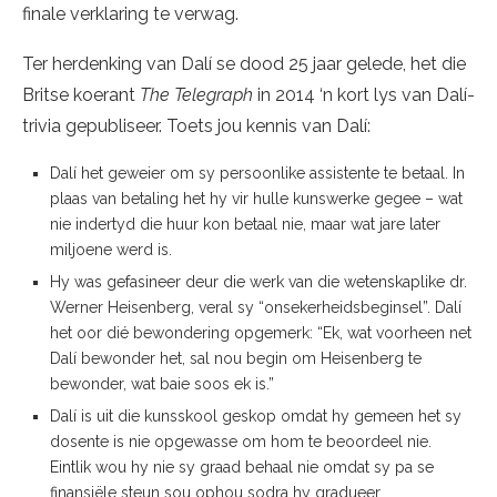
finale verklaring te verwag.
Ter herdenking van Dalí se dood 25 jaar gelede, het die
Britse koerant
The Telegraph
in 2014 ‘n kort lys van Dalí-
trivia gepubliseer. Toets jou kennis van Dalí:
Dalí het geweier om sy persoonlike assistente te betaal. In
plaas van betaling het hy vir hulle kunswerke gegee – wat
nie indertyd die huur kon betaal nie, maar wat jare later
miljoene werd is.
Hy was gefasineer deur die werk van die wetenskaplike dr.
Werner Heisenberg, veral sy “onsekerheidsbeginsel”. Dalí
het oor dié bewondering opgemerk: “Ek, wat voorheen net
Dalí bewonder het, sal nou begin om Heisenberg te
bewonder, wat baie soos ek is.”
Dalí is uit die kunsskool geskop omdat hy gemeen het sy
dosente is nie opgewasse om hom te beoordeel nie.
Eintlik wou hy nie sy graad behaal nie omdat sy pa se
finansiële steun sou ophou sodra hy gradueer.