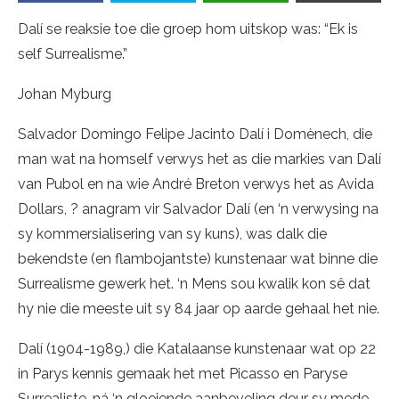
Dalí se reaksie toe die groep hom uitskop was: “Ek is
self Surrealisme.”
Johan Myburg
Salvador Domingo Felipe Jacinto Dalí i Domènech, die
man wat na homself verwys het as die markies van Dalí
van Pubol en na wie André Breton verwys het as Avida
Dollars, ? anagram vir Salvador Dalí (en ‘n verwysing na
sy kommersialisering van sy kuns), was dalk die
bekendste (en flambojantste) kunstenaar wat binne die
Surrealisme gewerk het. ‘n Mens sou kwalik kon sê dat
hy nie die meeste uit sy 84 jaar op aarde gehaal het nie.
Dalí (1904-1989,) die Katalaanse kunstenaar wat op 22
in Parys kennis gemaak het met Picasso en Paryse
Surrealiste, ná ‘n gloeiende aanbeveling deur sy mede-