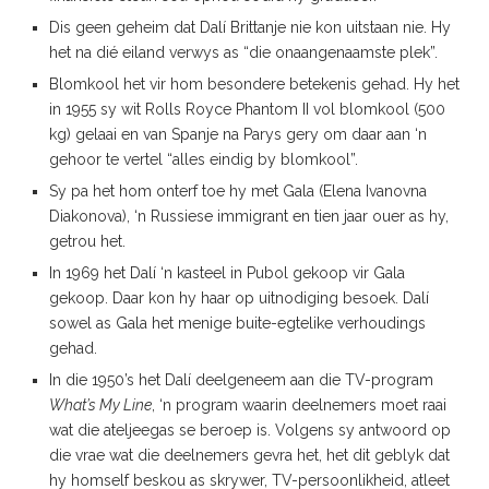
Dis geen geheim dat Dalí Brittanje nie kon uitstaan nie. Hy
het na dié eiland verwys as “die onaangenaamste plek”.
Blomkool het vir hom besondere betekenis gehad. Hy het
in 1955 sy wit Rolls Royce Phantom II vol blomkool (500
kg) gelaai en van Spanje na Parys gery om daar aan ‘n
gehoor te vertel “alles eindig by blomkool”.
Sy pa het hom onterf toe hy met Gala (Elena Ivanovna
Diakonova), ‘n Russiese immigrant en tien jaar ouer as hy,
getrou het.
In 1969 het Dalí ‘n kasteel in Pubol gekoop vir Gala
gekoop. Daar kon hy haar op uitnodiging besoek. Dalí
sowel as Gala het menige buite-egtelike verhoudings
gehad.
In die 1950’s het Dalí deelgeneem aan die TV-program
What’s My Line
, ‘n program waarin deelnemers moet raai
wat die ateljeegas se beroep is. Volgens sy antwoord op
die vrae wat die deelnemers gevra het, het dit geblyk dat
hy homself beskou as skrywer, TV-persoonlikheid, atleet