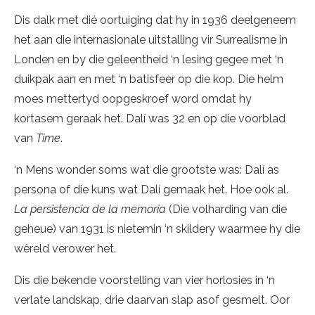
Dis dalk met dié oortuiging dat hy in 1936 deelgeneem
het aan die internasionale uitstalling vir Surrealisme in
Londen en by die geleentheid ‘n lesing gegee met ‘n
duikpak aan en met ‘n batisfeer op die kop. Die helm
moes mettertyd oopgeskroef word omdat hy
kortasem geraak het. Dalí was 32 en op die voorblad
van
Time
.
‘n Mens wonder soms wat die grootste was: Dalí as
persona of die kuns wat Dalí gemaak het. Hoe ook al.
La persistencia de la memoria
(Die volharding van die
geheue) van 1931 is nietemin ‘n skildery waarmee hy die
wêreld verower het.
Dis die bekende voorstelling van vier horlosies in ‘n
verlate landskap, drie daarvan slap asof gesmelt. Oor