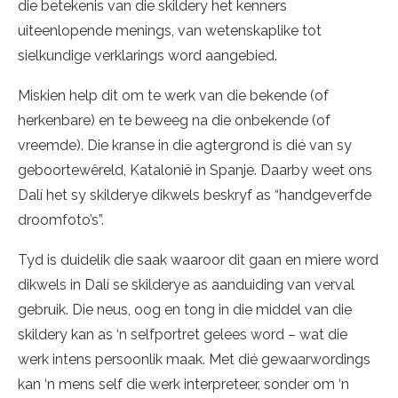
die betekenis van die skildery het kenners
uiteenlopende menings, van wetenskaplike tot
sielkundige verklarings word aangebied.
Miskien help dit om te werk van die bekende (of
herkenbare) en te beweeg na die onbekende (of
vreemde). Die kranse in die agtergrond is dié van sy
geboortewêreld, Katalonië in Spanje. Daarby weet ons
Dalí het sy skilderye dikwels beskryf as “handgeverfde
droomfoto’s”.
Tyd is duidelik die saak waaroor dit gaan en miere word
dikwels in Dalí se skilderye as aanduiding van verval
gebruik. Die neus, oog en tong in die middel van die
skildery kan as ‘n selfportret gelees word – wat die
werk intens persoonlik maak. Met dié gewaarwordings
kan ‘n mens self die werk interpreteer, sonder om ‘n