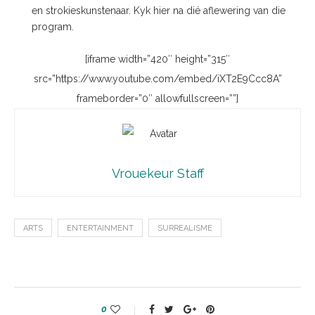
en strokieskunstenaar. Kyk hier na dié aflewering van die
program.
[iframe width=”420″ height=”315″
src=”https://www.youtube.com/embed/iXT2E9Ccc8A”
frameborder=”0″ allowfullscreen=””]
Vrouekeur Staff
ARTS
ENTERTAINMENT
SURREALISME
0