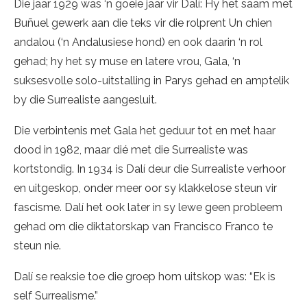
Die jaar 1929 was ‘n goeie jaar vir Dalí: Hy het saam met
Buñuel gewerk aan die teks vir die rolprent Un chien
andalou (‘n Andalusiese hond) en ook daarin ‘n rol
gehad; hy het sy muse en latere vrou, Gala, ‘n
suksesvolle solo-uitstalling in Parys gehad en amptelik
by die Surrealiste aangesluit.
Die verbintenis met Gala het geduur tot en met haar
dood in 1982, maar dié met die Surrealiste was
kortstondig. In 1934 is Dalí deur die Surrealiste verhoor
en uitgeskop, onder meer oor sy klakkelose steun vir
fascisme. Dalí het ook later in sy lewe geen probleem
gehad om die diktatorskap van Francisco Franco te
steun nie.
Dalí se reaksie toe die groep hom uitskop was: “Ek is
self Surrealisme.”