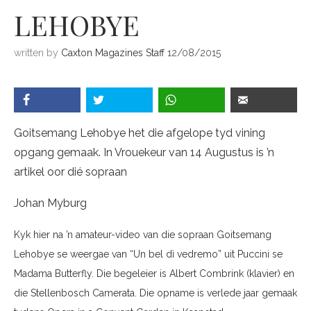
LEHOBYE
written by
Caxton Magazines Staff
12/08/2015
Goitsemang Lehobye het die afgelope tyd vining
opgang gemaak. In Vrouekeur van 14 Augustus is ’n
artikel oor dié sopraan
Johan Myburg
Kyk hier na ’n amateur-video van die sopraan Goitsemang
Lehobye se weergae van “Un bel dì vedremo” uit Puccini se
Madama Butterfly. Die begeleier is Albert Combrink (klavier) en
die Stellenbosch Camerata. Die opname is verlede jaar gemaak