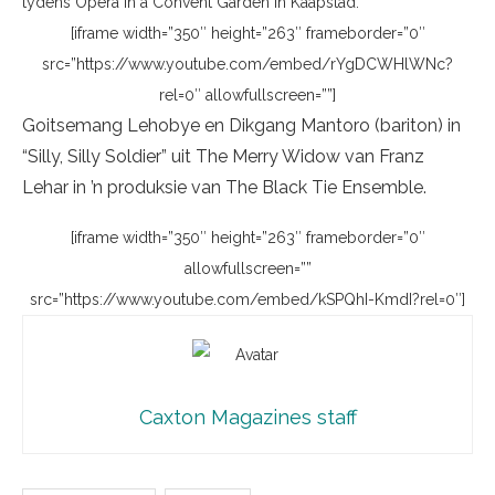
tydens Opera in a Convent Garden in Kaapstad.
[iframe width=”350″ height=”263″ frameborder=”0″
src=”https://www.youtube.com/embed/rYgDCWHlWNc?
rel=0″ allowfullscreen=””]
Goitsemang Lehobye en Dikgang Mantoro (bariton) in
“Silly, Silly Soldier” uit The Merry Widow van Franz
Lehar in ’n produksie van The Black Tie Ensemble.
[iframe width=”350″ height=”263″ frameborder=”0″
allowfullscreen=””
src=”https://www.youtube.com/embed/kSPQhI-KmdI?rel=0″]
Caxton Magazines staff